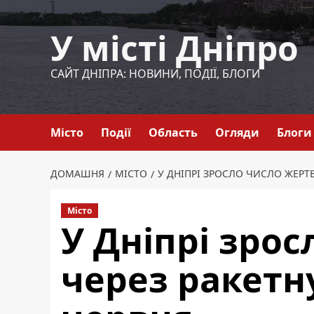
Перейти
до
У місті Дніпро
вмісту
САЙТ ДНІПРА: НОВИНИ, ПОДІЇ, БЛОГИ
Місто
Події
Область
Огляди
Блоги
ДОМАШНЯ
МІСТО
У ДНІПРІ ЗРОСЛО ЧИСЛО ЖЕРТВ
Місто
У Дніпрі зро
через ракетну