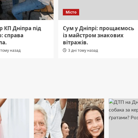
Місто
 КП Дніпра під
Сум у Дніпрі: прощаємось
: справа
із майстром знакових
ла.
вітражів.
 тому назад
3 дні тому назад