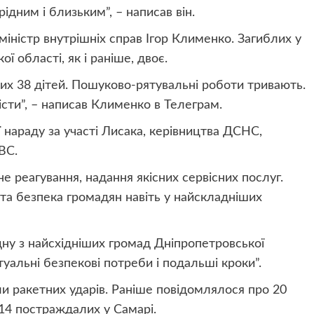
ідним і близьким”, – написав він.
міністр внутрішніх справ Ігор Клименко. Загиблих у
ї області, як і раніше, двоє.
ких 38 дітей. Пошуково-рятувальні роботи тривають.
сти”, – написав Клименко в Телеграм.
 нараду за участі Лисака, керівництва ДСНС,
ВС.
е реагування, надання якісних сервісних послуг.
 та безпека громадян навіть у найскладніших
ну з найсхідніших громад Дніпропетровської
туальні безпекові потреби і подальші кроки”.
ли ракетних ударів. Раніше повідомлялося про 20
 14 постраждалих у Самарі.