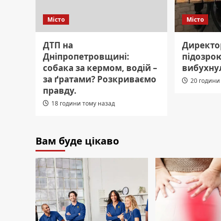
Місто
Місто
ДТП на
Директор
Дніпропетровщині:
підозрою
собака за кермом, водій –
вибухну
за ґратами? Розкриваємо
20 години
правду.
18 години тому назад
Вам буде цікаво