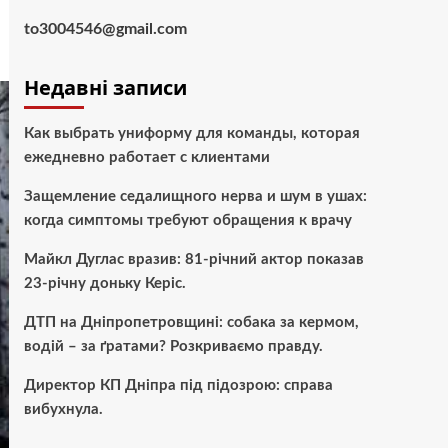
to3004546@gmail.com
Недавні записи
Как выбрать униформу для команды, которая
ежедневно работает с клиентами
Защемление седалищного нерва и шум в ушах:
когда симптомы требуют обращения к врачу
Майкл Дуглас вразив: 81-річний актор показав
23-річну доньку Керіс.
ДТП на Дніпропетровщині: собака за кермом,
водій – за ґратами? Розкриваємо правду.
Директор КП Дніпра під підозрою: справа
вибухнула.