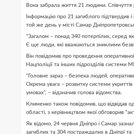
Вона забрала життя 21 людини. Співчуття р
Інформацію про 21 загиблого підтвердив і 
той же день у місті Самар Дніпропетровсько
“Загалом – понад 340 потерпілих, серед я
Є ще люди, які вважаються зниклими безві
Він повідомив про проведення оперативної
Нацполіції та інших підрозділів системи М
“Головне зараз – безпека людей, оперативн
Окрема увага – розвитку системи укриттів
умовах”, – відзначив голова відомства.
Клименко також повідомив, що відвідав од
області, з керівництвом якої обговорив “ак
Як відомо, 24 червня Дніпро і Самар зазна
загиблих та 304 постраждалих в Дніпрі та