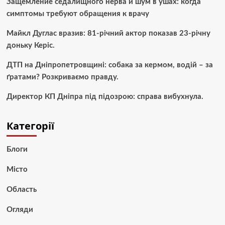
Защемление седалищного нерва и шум в ушах: когда
симптомы требуют обращения к врачу
Майкл Дуглас вразив: 81-річний актор показав 23-річну
доньку Керіс.
ДТП на Дніпропетровщині: собака за кермом, водій – за
ґратами? Розкриваємо правду.
Директор КП Дніпра під підозрою: справа вибухнула.
Категорії
Блоги
Місто
Область
Огляди