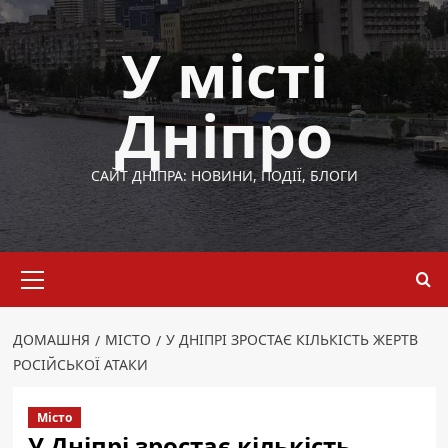
Перейти
до
У місті
вмісту
Дніпро
САЙТ ДНІПРА: НОВИНИ, ПОДІЇ, БЛОГИ
Основне
меню
ДОМАШНЯ
МІСТО
У ДНІПРІ ЗРОСТАЄ КІЛЬКІСТЬ ЖЕРТВ
РОСІЙСЬКОЇ АТАКИ
Місто
У Дніпрі зростає кількість