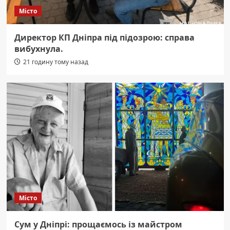
Місто
Директор КП Дніпра під підозрою: справа
вибухнула.
21 годину тому назад
Місто
Сум у Дніпрі: прощаємось із майстром