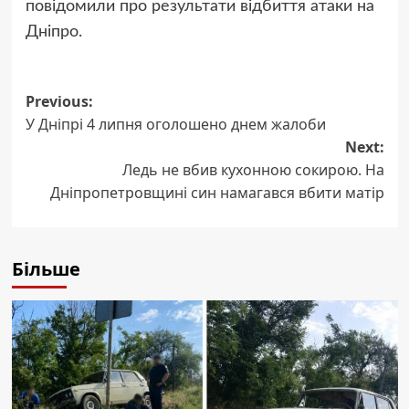
повідомили про результати відбиття атаки на
Дніпро.
Post
Previous:
У Дніпрі 4 липня оголошено днем жалоби
navigation
Next:
Ледь не вбив кухонною сокирою. На
Дніпропетровщині син намагався вбити матір
Більше