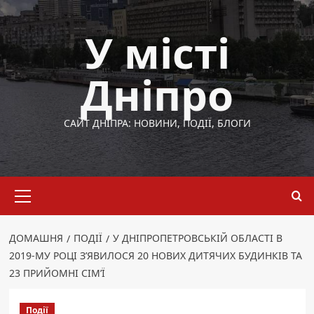
Перейти
до
У місті
вмісту
Дніпро
САЙТ ДНІПРА: НОВИНИ, ПОДІЇ, БЛОГИ
Основне
меню
ДОМАШНЯ
ПОДІЇ
У ДНІПРОПЕТРОВСЬКІЙ ОБЛАСТІ В
2019-МУ РОЦІ З’ЯВИЛОСЯ 20 НОВИХ ДИТЯЧИХ БУДИНКІВ ТА
23 ПРИЙОМНІ СІМ’Ї
Події