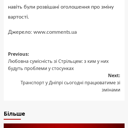
навіть були розвішані оголошення про зміну
вартості.
Джерело:
www.comments.ua
Post
Previous:
Любовна сумісність зі Стрільцем: з ким у них
navigation
будуть проблеми у стосунках
Next:
Транспорт у Дніпрі сьогодні працюватиме зі
змінами
Більше