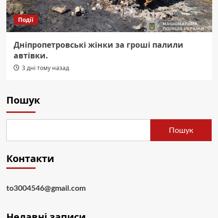
Події
Дніпропетровські жінки за гроші палили
автівки.
3 дні тому назад
Пошук
Пошук
Контакти
to3004546@gmail.com
Недавні записи