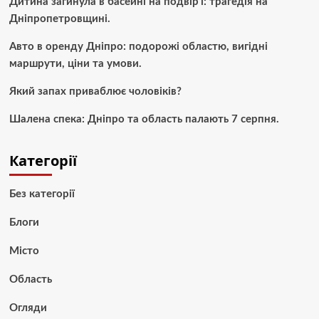
Дитина загинула в басейні на подвір’ї: трагедія на
Дніпропетровщині.
Авто в оренду Дніпро: подорожі областю, вигідні
маршрути, ціни та умови.
Який запах приваблює чоловіків?
Шалена спека: Дніпро та область палають 7 серпня.
Категорії
Без категорії
Блоги
Місто
Область
Огляди