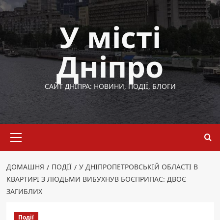
Перейти
до
У місті
вмісту
Дніпро
САЙТ ДНІПРА: НОВИНИ, ПОДІЇ, БЛОГИ
Основне
меню
ДОМАШНЯ
ПОДІЇ
У ДНІПРОПЕТРОВСЬКІЙ ОБЛАСТІ В
КВАРТИРІ З ЛЮДЬМИ ВИБУХНУВ БОЄПРИПАС: ДВОЄ
ЗАГИБЛИХ
Події