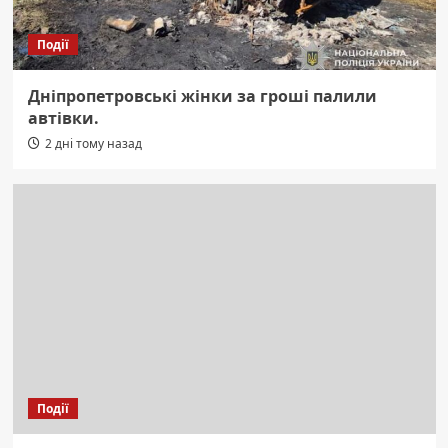
Події
Дніпропетровські жінки за гроші палили
автівки.
2 дні тому назад
Події