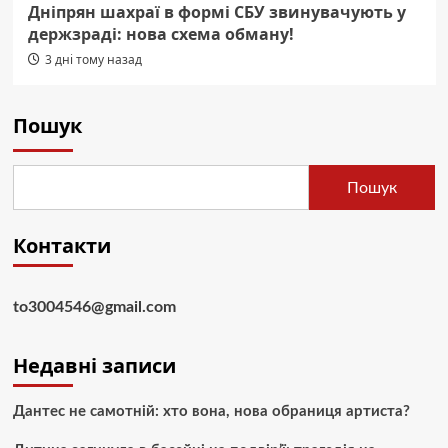
Дніпрян шахраї в формі СБУ звинувачують у
держзраді: нова схема обману!
3 дні тому назад
Пошук
Пошук
Контакти
to3004546@gmail.com
Недавні записи
Дантес не самотній: хто вона, нова обраниця артиста?