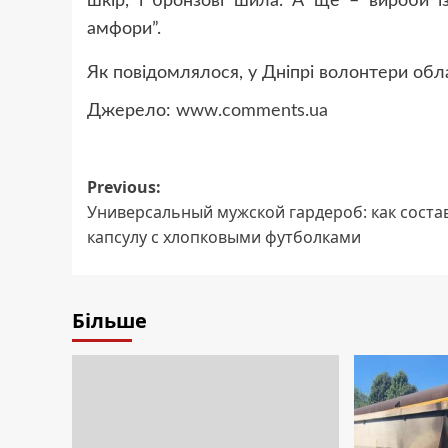
шкір, і бронзові шила. А ще – вироби і
амфори”.
Як повідомлялося, у Дніпрі волонтери обл
Джерело:
www.comments.ua
Post
Previous:
Универсальный мужской гардероб: как соста
navigation
капсулу с хлопковыми футболками
Більше