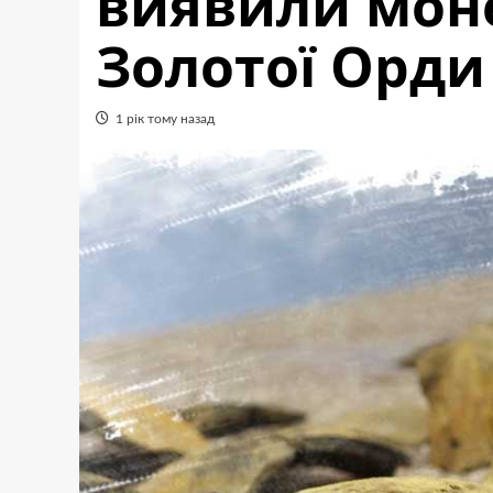
виявили моне
Золотої Орди
1 рік тому назад