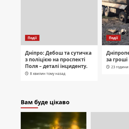
Події
Події
Дніпро: Дебош та сутичка
Дніпроп
з поліцією на проспекті
за гроші
Поля – деталі інциденту.
23 години
8 хвилин тому назад
Вам буде цікаво