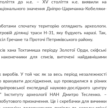
століття до н.е. – ХV століття н.е. виявили на
національного значення Дніпро-Царичанка-Кобеляки-
ботами спочатку територію оглядають археологи.
ровій ділянці траси Н-31, яку будують наразі. Так,
сіл Гречане та Проточі Петриківського району.
асів хана Тохтамиша періоду Золотої Орди, скіфські
 наконечники для списів, виточені найдавнішими
виробів. У той час як за весь період незалежності
о врахувати дослідження, що проводилися в різних
дніпровської експедиції науково-дослідного центру
и” Інституту археології НАН Дмитро Тесленко. –
побутового призначення. Це і скребачки для вичинки