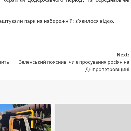
з кераміки додержавного періоду та середньовічні
аштували парк на набережній: з’явилося відео.
Next:
вить
Зеленський пояснив, чи є просування росіян на
Дніпропетровщині