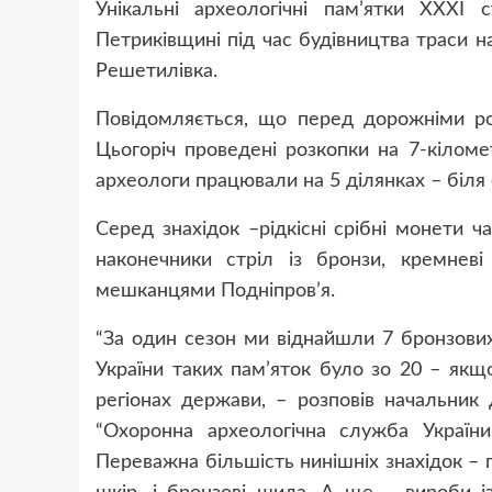
Унікальні археологічні пам’ятки ХХХІ 
Петриківщині під час будівництва траси 
Решетилівка.
Повідомляється, що перед дорожніми ро
Цьогоріч проведені розкопки на 7-кіломет
археологи працювали на 5 ділянках – біля 
Серед знахідок –рідкісні срібні монети ч
наконечники стріл із бронзи, кремневі
мешканцями Подніпров’я.
“За один сезон ми віднайшли 7 бронзових 
України таких пам’яток було зо 20 – якщ
регіонах держави, – розповів начальник 
“Охоронна археологічна служба Україн
Переважна більшість нинішніх знахідок – 