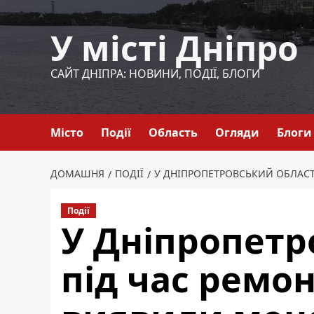
Перейти
до
У місті Дніпро
вмісту
САЙТ ДНІПРА: НОВИНИ, ПОДІЇ, БЛОГИ
Місто
Події
Область
Огляди
Блоги
ДОМАШНЯ
ПОДІЇ
У ДНІПРОПЕТРОВСЬКИЙ ОБЛАСТ
Події
У Дніпропетр
під час ремо