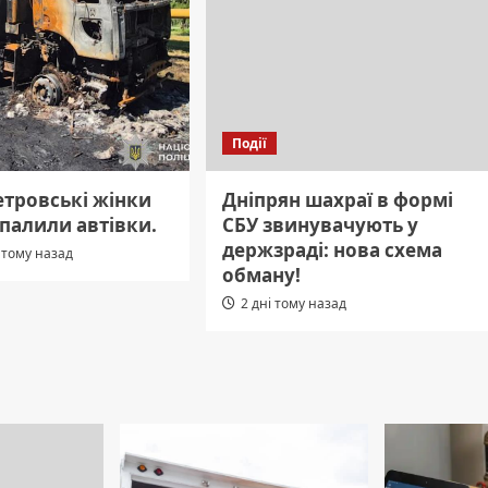
Події
етровські жінки
Дніпрян шахраї в формі
 палили автівки.
СБУ звинувачують у
держзраді: нова схема
 тому назад
обману!
2 дні тому назад