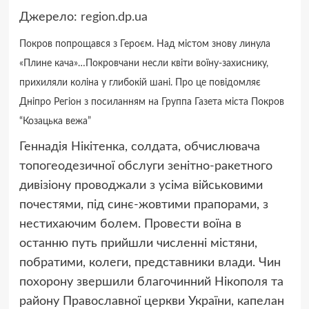
Джерело:
region.dp.ua
Покров попрощався з Героєм. Н
ад містом знову линула
«Плине кача»…Покровчани несли квіти воїну-захиснику,
прихиляли коліна у глибокій шані. Про це повідомляє
Дніпро Регіон з посиланням на Группа Газета міста Покров
“Козацька вежа”
Геннадія Нікітенка, солдата, обчислювача
топогеодезичної обслуги зенітно-ракетного
дивізіону проводжали з усіма військовими
почестями, під синє-жовтими прапорами, з
нестихаючим болем. Провести воїна в
останню путь прийшли численні містяни,
побратими, колеги, представники влади. Чин
похорону звершили благочинний Нікополя та
району Православної церкви України, капелан