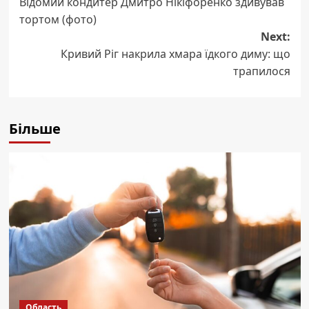
Відомий кондитер Дмитро Нікіфоренко здивував
navigation
тортом (фото)
Next:
Кривий Ріг накрила хмара їдкого диму: що
трапилося
Більше
Область