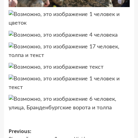
Post
Previous: