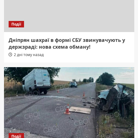
Події
Дніпрян шахраї в формі СБУ звинувачують у
держзраді: нова схема обману!
2 дні тому назад
Події