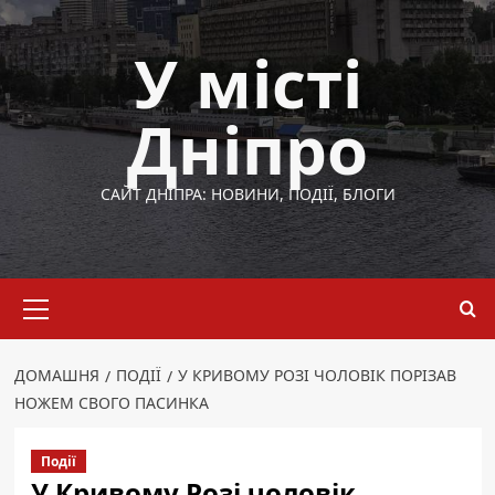
Перейти
до
У місті
вмісту
Дніпро
САЙТ ДНІПРА: НОВИНИ, ПОДІЇ, БЛОГИ
Основне
меню
ДОМАШНЯ
ПОДІЇ
У КРИВОМУ РОЗІ ЧОЛОВІК ПОРІЗАВ
НОЖЕМ СВОГО ПАСИНКА
Події
У Кривому Розі чоловік