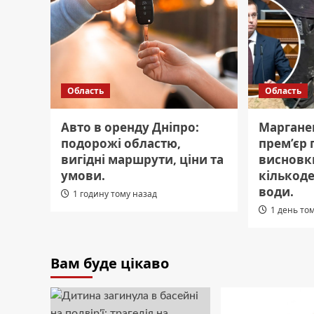
Область
Область
Авто в оренду Дніпро:
Марганец
подорожі областю,
прем’єр 
вигідні маршрути, ціни та
висновк
умови.
кількоде
води.
1 годину тому назад
1 день то
Вам буде цікаво