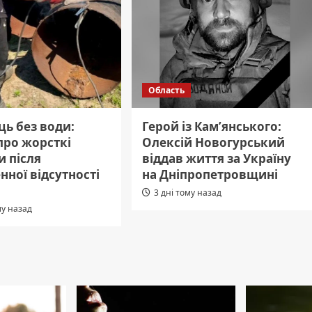
Область
ь без води:
Герой із Кам’янського:
про жорсткі
Олексій Новогурський
и після
віддав життя за Україну
нної відсутності
на Дніпропетровщині
3 дні тому назад
му назад