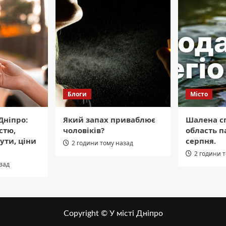
Блоги
Місто
Дніпро:
Який запах приваблює
Шалена сп
стю,
чоловіків?
область п
ути, ціни
серпня.
2 години тому назад
2 години 
азад
Copyright © У місті Дніпро