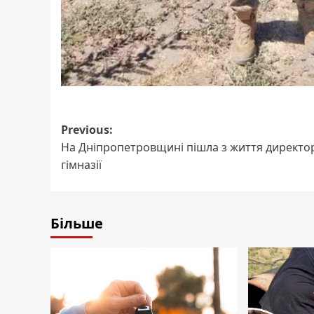
Post
Previous:
На Дніпропетровщині пішла з життя директо
navigation
гімназії
Більше