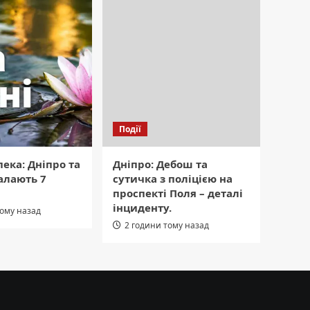
Події
ека: Дніпро та
Дніпро: Дебош та
алають 7
сутичка з поліцією на
проспекті Поля – деталі
інциденту.
тому назад
2 години тому назад