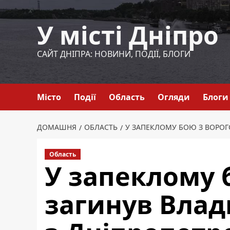
Перейти
до
У місті Дніпро
вмісту
САЙТ ДНІПРА: НОВИНИ, ПОДІЇ, БЛОГИ
Місто
Події
Область
Огляди
Блоги
ДОМАШНЯ
ОБЛАСТЬ
У ЗАПЕКЛОМУ БОЮ З ВОРОГ
Область
У запеклому 
загинув Влад