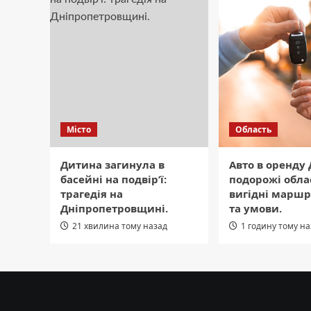
Місто
Область
Дитина загинула в
Авто в оренду 
басейні на подвір’ї:
подорожі обла
трагедія на
вигідні маршр
Дніпропетровщині.
та умови.
21 хвилина тому назад
1 годину тому н