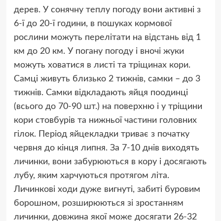
дерев. У сонячну теплу погоду вони активні з
6-ї до 20-ї години, в пошуках кормової
рослини можуть перелітати на відстань від 1
км до 20 км. У погану погоду і вночі жуки
можуть ховатися в листі та тріщинах кори.
Самці живуть близько 2 тижнів, самки – до 3
тижнів. Самки відкладають яйця поодинці
(всього до 70-90 шт.) на поверхню і у тріщини
кори стовбурів та нижньої частини головних
гілок. Період яйцекладки триває з початку
червня до кінця липня. За 7-10 днів виходять
личинки, вони забурюються в кору і досягають
лубу, яким харчуються протягом літа.
Личинкові ходи дуже вигнуті, забиті буровим
борошном, розширюються зі зростанням
личинки, довжина якої може досягати 26-32