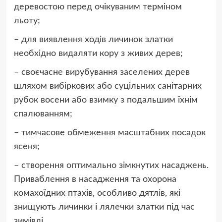
деревостою перед очікуваним терміном
льоту;
– для виявлення ходів личинок златки
необхідно видаляти кору з живих дерев;
– своєчасне вирубування заселених дерев
шляхом вибіркових або суцільних санітарних
рубок восени або взимку з подальшим їхнім
спалюванням;
– тимчасове обмеження масштабних посадок
ясеня;
– створення оптимально зімкнутих насаджень.
Приваблення в насадження та охорона
комахоїдних птахів, особливо дятлів, які
знищують личинки і лялечки златки під час
зимівлі