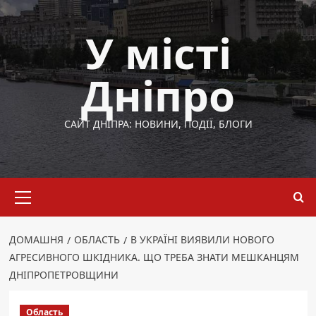
Перейти
до
У місті
вмісту
Дніпро
САЙТ ДНІПРА: НОВИНИ, ПОДІЇ, БЛОГИ
Основне
меню
ДОМАШНЯ
ОБЛАСТЬ
В УКРАЇНІ ВИЯВИЛИ НОВОГО
АГРЕСИВНОГО ШКІДНИКА. ЩО ТРЕБА ЗНАТИ МЕШКАНЦЯМ
ДНІПРОПЕТРОВЩИНИ
Область