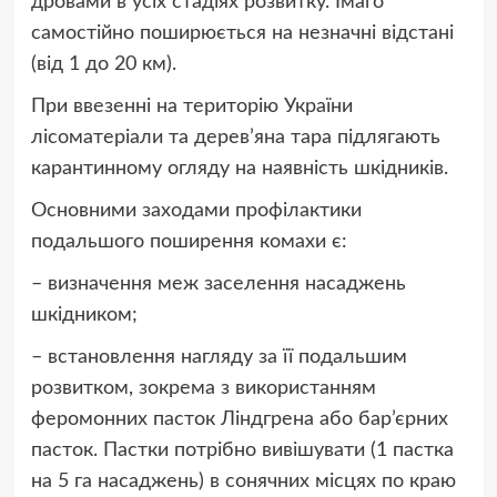
дровами в усіх стадіях розвитку. Імаго
самостійно поширюється на незначні відстані
(від 1 до 20 км).
При ввезенні на територію України
лісоматеріали та дерев’яна тара підлягають
карантинному огляду на наявність шкідників.
Основними заходами профілактики
подальшого поширення комахи є:
– визначення меж заселення насаджень
шкідником;
– встановлення нагляду за її подальшим
розвитком, зокрема з використанням
феромонних пасток Ліндгрена або бар’єрних
пасток. Пастки потрібно вивішувати (1 пастка
на 5 га насаджень) в сонячних місцях по краю