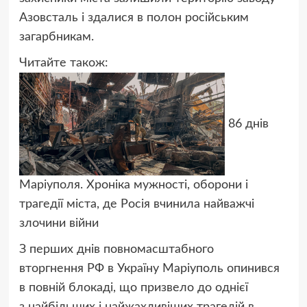
Азовсталь і здалися в полон російським
загарбникам.
Читайте також:
86 днів
Маріуполя. Хроніка мужності, оборони і
трагедії міста, де Росія вчинила найважчі
злочини війни
З перших днів повномасштабного
вторгнення РФ в Україну Маріуполь опинився
в повній блокаді, що призвело до однієї
з найбільших і найжахливіших трагедій в