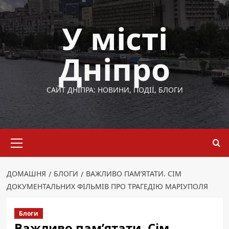
Перейти
до
У місті
вмісту
Дніпро
САЙТ ДНІПРА: НОВИНИ, ПОДІЇ, БЛОГИ
Основне
меню
ДОМАШНЯ
БЛОГИ
ВАЖЛИВО ПАМ’ЯТАТИ. СІМ
ДОКУМЕНТАЛЬНИХ ФІЛЬМІВ ПРО ТРАГЕДІЮ МАРІУПОЛЯ
Блоги
Важливо пам’ятати. Сім