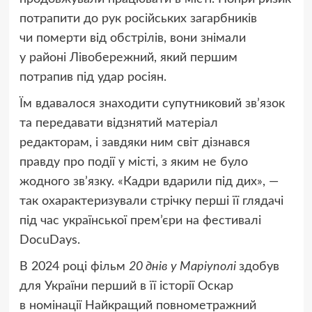
потрапити до рук російських загарбників
чи померти від обстрілів, вони знімали
у районі Лівобережний, який першим
потрапив під удар росіян.
Їм вдавалося знаходити супутниковий зв’язок
та передавати відзнятий матеріал
редакторам, і завдяки ним світ дізнався
правду про події у місті, з яким не було
жодного зв’язку. «Кадри вдарили під дих», —
так охарактеризували стрічку перші її глядачі
під час української прем’єри на фестивалі
DocuDays.
В 2024 році фільм
20 днів у Маріуполі
здобув
для України перший в її історії Оскар
в номінації Найкращий повнометражний