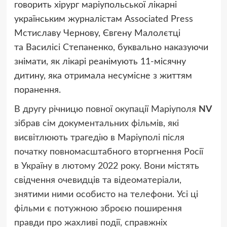
говорить хірург маріупольської лікарні
українським журналістам Associated Press
Мстиславу Чернову, Євгену Малолєтці
та Василісі Степаненко, буквально наказуючи
знімати, як лікарі реанімують 11-місячну
дитину, яка отримала несумісне з життям
поранення.
В другу річницю повної окупації Маріуполя
NV
зібрав сім документальних фільмів, які
висвітлюють трагедію в Маріуполі після
початку повномасштабного вторгнення Росії
в Україну в лютому 2022 року. Вони містять
свідчення очевидців та відеоматеріали,
знятими ними особисто на телефони. Усі ці
фільми є потужною зброєю поширення
правди про жахливі події, справжніх