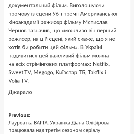
документальний фільм. Виголошуючи
промову із сцени 96-ї премії Американської
кіноакадемії режисер фільму Мстислав
Чернов зазначив, що «можливо він перший
режисер, на цій сцені, який скаже, що я не
хотів би робити цей фільм». В Україні
подивитися цей важливий фільм можна
на всіх стрімінгових платформах: Netflix,
Sweet.TV, Megogo, Київстар ТБ, Takflix і
Volia TV.
Джерело
Post
Previous:
Лауреатка BAFTA. Українка Діана Оліфірова
navigation
працювала над третім сезоном серіалу