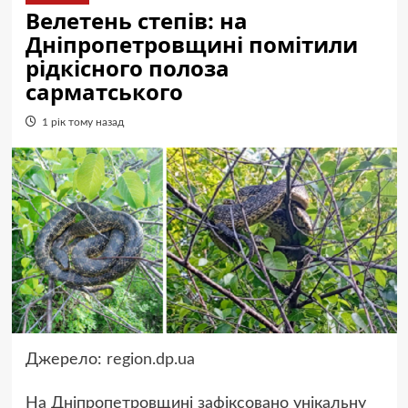
Велетень степів: на
Дніпропетровщині помітили
рідкісного полоза
сарматського
1 рік тому назад
Джерело:
region.dp.ua
На Дніпропетровщині зафіксовано унікальну