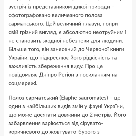
зустріч із представником дикої природи –
сфотографовано величезного полоза
сарматського. Цей величний плазун, попри
свій грізний вигляд, є абсолютно неотруйним і
не становить жодної небезпеки для людини.
Більше того, він занесений до Червоної книги
України, що підкреслює його рідкісність та
важливість збереження виду. Про це
повідомляє Дніпро Регіон з посиланням на
соцмережі.
Полоз сарматський (Elaphe sauromates) – це
один з найбільших видів змій у фауні України,
що може досягати довжини до 2 метрів. Його
забарвлення варіюється від сірувато-
коричневого до жовтувато-бурого з