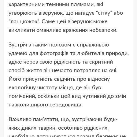
характерними темними плямами, які
утворюють візерунок, що нагадує “сітку” або
“ланцюжок”. Саме цей візерунок може
викликати оманливе враження небезпеки.
Зустріч з таким полозом є справжньою
удачею для фотографів та любителів природи,
адже через свою рідкісність та скритний
спосіб життя він нечасто потрапляє на очі.
Його присутність свідчить про відносну
екологічну чистоту місця, де він був
помічений, оскільки цей вид чутливий до змін
навколишнього середовища.
Важливо пам’ятати, що, зустрічаючи будь-
яких диких тварин, особливо рідкісних,
необхідно дотримуватися правил безпеки: не