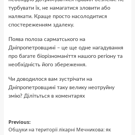
турбувати їх, не намагатися зловити або
налякати. Краще просто насолодитися
спостереженням здалеку.
Поява полоза сарматського на
Дніпропетровщині – це ще одне нагадування
про багате біорізноманіття нашого регіону та
необхідність його збереження.
Чи доводилося вам зустрічати на
Дніпропетровщині таку велику неотруйну
змію? Ділітьться в коментарях
Post
Previous:
Обшуки на території лікарні Мечникова: як
navigation