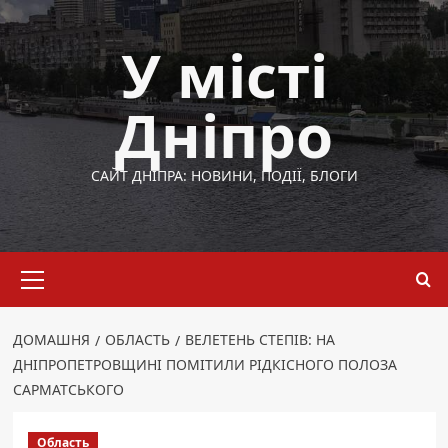
Перейти
до
У місті
вмісту
Дніпро
САЙТ ДНІПРА: НОВИНИ, ПОДІЇ, БЛОГИ
Основне
меню
ДОМАШНЯ
ОБЛАСТЬ
ВЕЛЕТЕНЬ СТЕПІВ: НА
ДНІПРОПЕТРОВЩИНІ ПОМІТИЛИ РІДКІСНОГО ПОЛОЗА
САРМАТСЬКОГО
Область