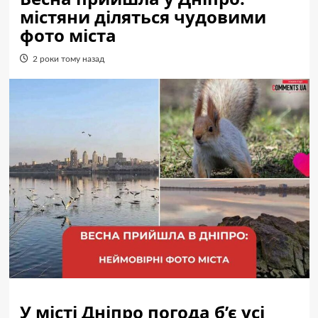
містяни діляться чудовими
фото міста
2 роки тому назад
У місті Дніпро погода б’є усі