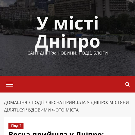
Перейти
до
У місті
вмісту
Дніпро
САЙТ ДНІПРА: НОВИНИ, ПОДІЇ, БЛОГИ
Основне
меню
ДОМАШНЯ
ПОДІЇ
ВЕСНА ПРИЙШЛА У ДНІПРО: МІСТЯНИ
ДІЛЯТЬСЯ ЧУДОВИМИ ФОТО МІСТА
Події
Весна прийшла у Дніпро: