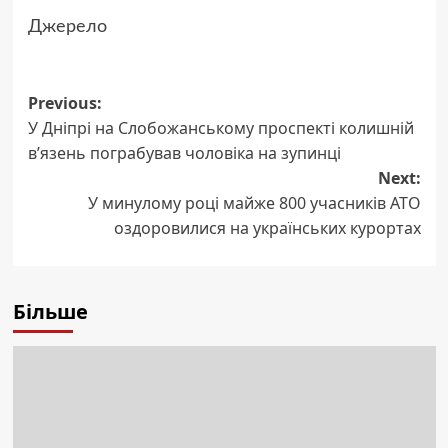
Джерело
Post
Previous:
У Дніпрі на Слобожанському проспекті колишній
navigation
в’язень пограбував чоловіка на зупинці
Next:
У минулому році майже 800 учасників АТО
оздоровилися на українських курортах
Більше