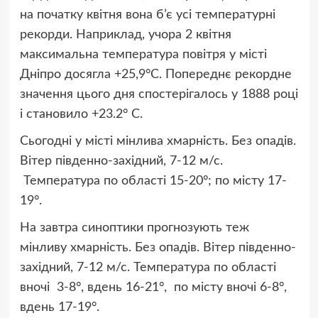
на початку квітня вона б’є усі температурні
рекорди. Наприклад, учора 2 квітня
максимальна температура повітря у місті
Дніпро досягла +25,9°С. Попереднє рекордне
значення цього дня спостерігалось у 1888 році
і становило +23.2° С.
Сьогодні у місті мінлива хмарність. Без опадів.
Вітер південно-західний, 7-12 м/с.
Температура по області 15-20°; по місту 17-
19°.
На завтра синоптики прогнозують теж
м
інли
ву
хмарність. Без опадів. Вітер південно-
західний, 7-12 м/с. Температура по області
вночі 3-8°, вдень 16-21°, по місту вночі 6-8°,
вдень 17-19°.