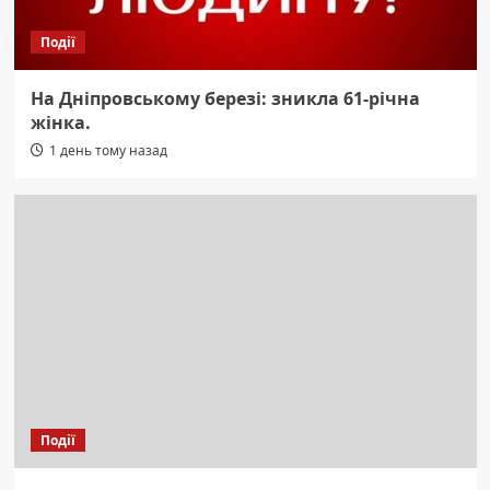
Події
На Дніпровському березі: зникла 61-річна
жінка.
1 день тому назад
Події