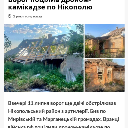
камікадзе по Нікополю
2 роки тому назад
Ввечері 11 липня ворог ще двічі обстрілював
Нікопольський район з артилерії. Бив по
Мирівській та Марганецькій громадах. Вранці
війська рф поцілили дроном-камікадзе по