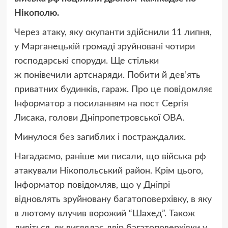
Нікополю.
Через атаку, яку окупанти здійснили 11 липня,
у Марганецькій громаді зруйновані чотири
господарські споруди. Ще стільки
ж понівечили артснаряди. Побити й дев’ять
приватних будинків, гараж. Про це повідомляє
Інформатор з посиланням на пост Сергія
Лисака, голови Дніпропетровської ОВА.
Минулося без загиблих і постраждалих.
Нагадаємо, раніше ми писали, що
війська рф
атакували Нікопольський район
. Крім цього,
Інформатор повідомляв, що
у Дніпрі
відновлять зруйновану багатоповерхівку,
в яку
в лютому влучив ворожий “Шахед”
. Також
дивіться,
як виглядає двір багатоповерхівки у