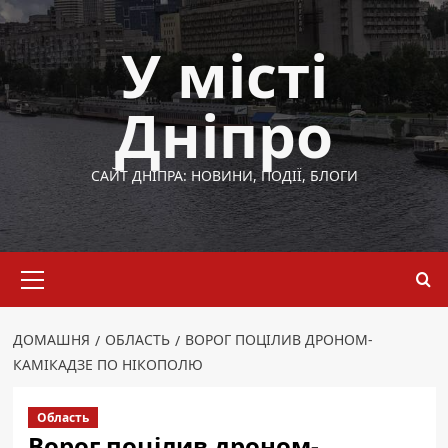
Перейти
до
У місті
вмісту
Дніпро
САЙТ ДНІПРА: НОВИНИ, ПОДІЇ, БЛОГИ
Основне
меню
ДОМАШНЯ
ОБЛАСТЬ
ВОРОГ ПОЦІЛИВ ДРОНОМ-
КАМІКАДЗЕ ПО НІКОПОЛЮ
Область
Ворог поцілив дроном-