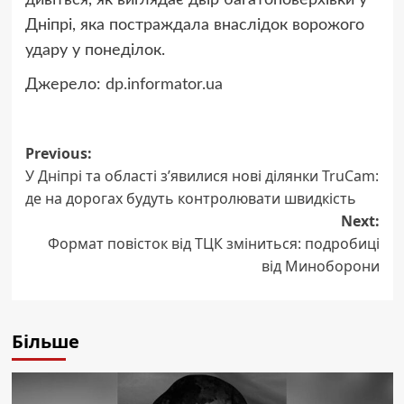
Дніпрі
, яка постраждала внаслідок ворожого
удару у понеділок.
Джерело:
dp.informator.ua
Post
Previous:
У Дніпрі та області з’явилися нові ділянки TruCam:
navigation
де на дорогах будуть контролювати швидкість
Next:
Формат повісток від ТЦК зміниться: подробиці
від Миноборони
Більше