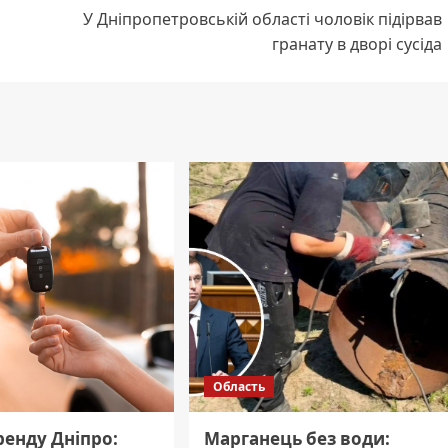
У Дніпропетровській області чоловік підірвав
гранату в дворі сусіда
Область
ренду Дніпро:
Марганець без води: