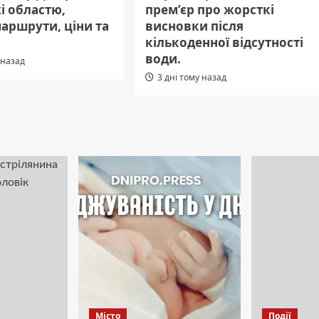
і областю,
прем’єр про жорсткі
маршрути, ціни та
висновки після
кількоденної відсутності
води.
 назад
3 дні тому назад
Місто
Події