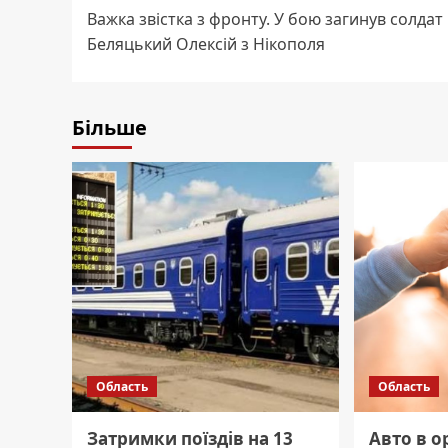
Важка звістка з фронту. У бою загинув солдат
navigation
Беляцький Олексій з Нікополя
Більше
Область
Область
Затримки поїздів на 13
Авто в о