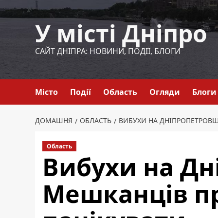
Перейти
до
У місті Дніпро
вмісту
САЙТ ДНІПРА: НОВИНИ, ПОДІЇ, БЛОГИ
Місто
Події
Область
Огляди
Блоги
ДОМАШНЯ
ОБЛАСТЬ
ВИБУХИ НА ДНІПРОПЕТРОВЩ
Область
Вибухи на Дн
Мешканців пр