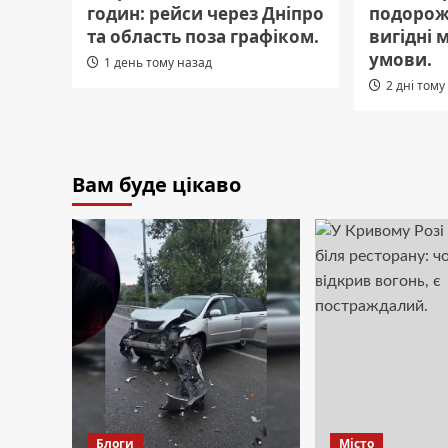
годин: рейси через Дніпро
подорож
та область поза графіком.
вигідні 
умови.
1 день тому назад
2 дні тому
Вам буде цікаво
Блоги
Місто