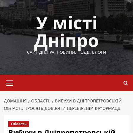
Перейти
до
У місті
вмісту
Дніпро
САЙТ ДНІПРА: НОВИНИ, ПОДІЇ, БЛОГИ
Основне
меню
ДОМАШНЯ
ОБЛАСТЬ
ВИБУХИ В ДНІПРОПЕТРОВСЬКІЙ
ОБЛАСТІ. ПРОСЯТЬ ДОВІРЯТИ ПЕРЕВІРЕНІЙ ІНФОРМАЦІЇ
Область
Вибухи в Дніпропетровській