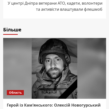
У центрі Дніпра ветерани АТО, кадети, волонтери
та активісти влаштували флешмоб
Більше
Область
Герой із Кам’янського: Олексій Новогурський