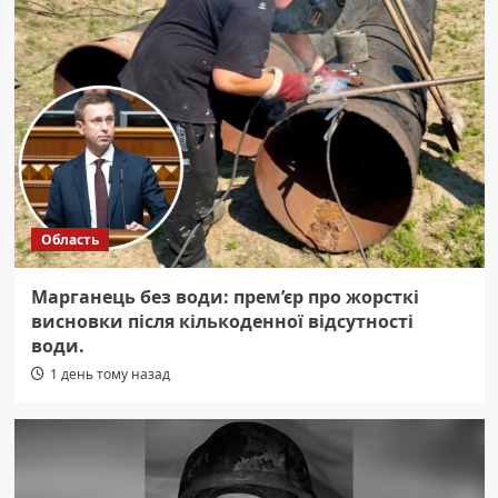
Область
Марганець без води: прем’єр про жорсткі
висновки після кількоденної відсутності
води.
1 день тому назад