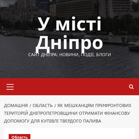
Перейти
до
У місті
вмісту
Дніпро
САЙТ ДНІПРА: НОВИНИ, ПОДІЇ, БЛОГИ
Основне
меню
ДОМАШНЯ
ОБЛАСТЬ
ЯК МЕШКАНЦЯМ ПРИФРОНТОВИХ
ТЕРИТОРІЙ ДНІПРОПЕТРОВЩИНИ ОТРИМАТИ ФІНАНСОВУ
ДОПОМОГУ ДЛЯ КУПІВЛІ ТВЕРДОГО ПАЛИВА
Область