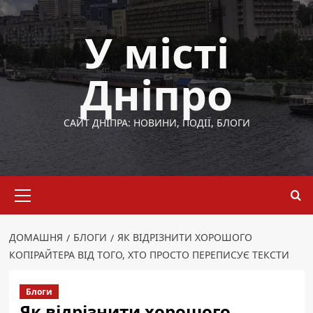
Перейти
до
У місті
вмісту
Дніпро
САЙТ ДНІПРА: НОВИНИ, ПОДІЇ, БЛОГИ
Основне
меню
ДОМАШНЯ
БЛОГИ
ЯК ВІДРІЗНИТИ ХОРОШОГО
КОПІРАЙТЕРА ВІД ТОГО, ХТО ПРОСТО ПЕРЕПИСУЄ ТЕКСТИ
Блоги
Як відрізнити хорошого