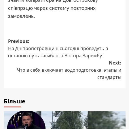
знайти копірайтера на довгострокову
співпрацю через систему повторних
замовлень.
Post
Previous:
На Дніпропетровщині сьогодні проведуть в
navigation
останню путь загиблого Віктора Зарембу
Next:
Что в себя включает водоподготовка: этапы и
стандарты
Більше