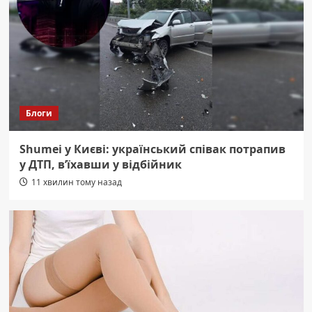
Блоги
Shumei у Києві: український співак потрапив
у ДТП, в’їхавши у відбійник
11 хвилин тому назад