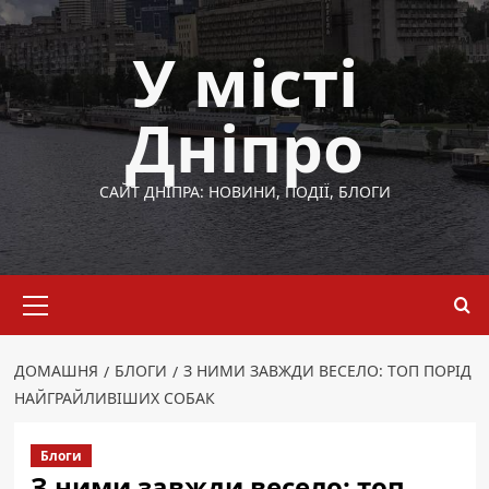
Перейти
до
У місті
вмісту
Дніпро
САЙТ ДНІПРА: НОВИНИ, ПОДІЇ, БЛОГИ
Основне
меню
ДОМАШНЯ
БЛОГИ
З НИМИ ЗАВЖДИ ВЕСЕЛО: ТОП ПОРІД
НАЙГРАЙЛИВІШИХ СОБАК
Блоги
З ними завжди весело: топ