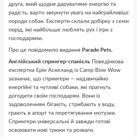
друга, який щодня даруватиме енергію та
радість, варто звернути увагу на найграйливіші
породи собак. Експерти склали добірку з семи
порід, які найбільше люблять рух і ігри з
господарями.
Про це повідомило видання
Parade Pets.
Англійський спрингер-спанієль
Поведінкова
експертка Ерін Аскеланд із Camp Bow Wow
зазначає, що спрингери — надзвичайно
енергійні та чутливі собаки, які прагнуть
догодити своїм господарям. Вони із
задоволенням бігають, стрибають у воду,
грають в апорт та перетягування мотузки.
Спрингери універсальні й завжди готові
освоювати нові трюки та розваги.