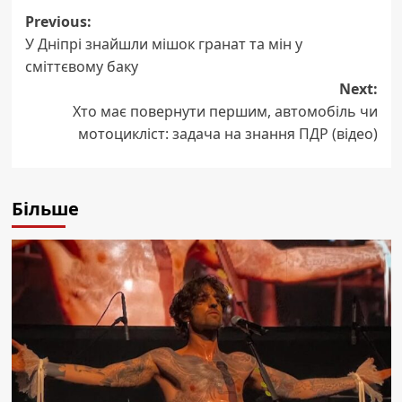
Post
Previous:
У Дніпрі знайшли мішок гранат та мін у
navigation
сміттєвому баку
Next:
Хто має повернути першим, автомобіль чи
мотоцикліст: задача на знання ПДР (відео)
Більше