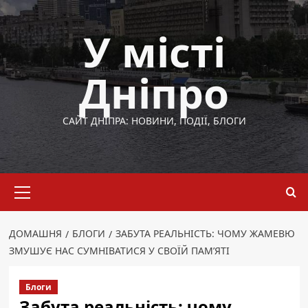
Перейти
до
У місті
вмісту
Дніпро
САЙТ ДНІПРА: НОВИНИ, ПОДІЇ, БЛОГИ
Основне
меню
ДОМАШНЯ
БЛОГИ
ЗАБУТА РЕАЛЬНІСТЬ: ЧОМУ ЖАМЕВЮ
ЗМУШУЄ НАС СУМНІВАТИСЯ У СВОЇЙ ПАМ’ЯТІ
Блоги
Забута реальність: чому