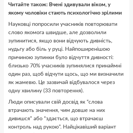
Читайте також: Вчені здивували віком, у
якому чоловіки стають психологічно зрілими
Науковці попросили учасників повторювати
слово якомога швидше, але дозволили
зупинитися, якщо вони відчують дивність,
нудьгу або біль у руці. Найпоширенішою
причиною зупинки було відчуття дивності:
близько 70% учасників зупинялися принаймні
один раз, щоб відчути щось, що ми визначили
як жамевю. Це зазвичай відбувалося через
одну хвилину (33 повторення).
Люди описували свій досвід як “слова
втрачають значення, чим довше на них
дивишся” або “здається, що втрачаєш
контроль над рукою”. Найцікавіший варіант