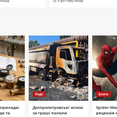
 назад
4 дні тому назад
Події
Блоги
 прилади:
Дніпропетровські жінки
Spider-Ma
ди та
за гроші палили
рецензія 