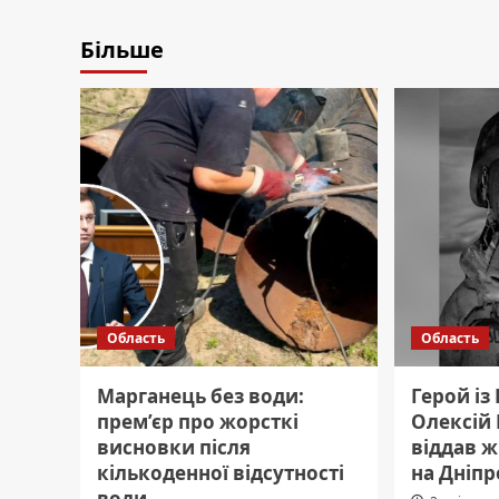
Більше
Область
Область
Марганець без води:
Герой із
прем’єр про жорсткі
Олексій
висновки після
віддав ж
кількоденної відсутності
на Дніп
води.