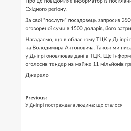
Про це повідомляє Інформатор із посилан
Східного регіону
.
За свої “послуги” посадовець запросив 35
оговореної суми в 1500 доларів, його затр
Нагадаємо, що в обласному ТЦК у Дніпрі п
на Володимира Антоновича. Також ми писа
у Дніпрі оновлював дані в ТЦК. Ще Інфор
оголосив тендер на майже 11 мільйонів гр
Джерело
Post
Previous:
У Дніпрі постраждала людина: що сталося
navigation