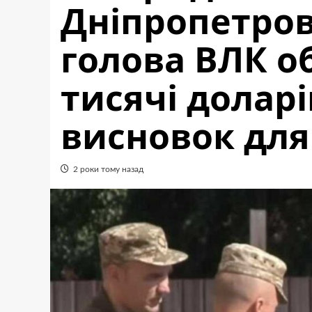
Дніпропетров
голова ВЛК об
тисячі долар
висновок для
2 роки тому назад