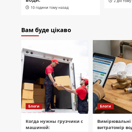
2 дні тому
10 години тому назад
Вам буде цікаво
Блоги
Блоги
Когда нужны грузчики с
Вимірювальні
машиной:
витратомір во