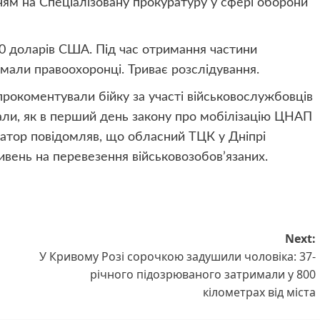
ням на
Спеціалізовану прокуратуру у сфері оборони
00 доларів США. Під час отримання частини
имали правоохоронці. Триває розслідування.
рокоментували бійку за участі військовослужбовців
ли, як в перший день закону про мобілізацію ЦНАП
матор повідомляв, що обласний ТЦК у Дніпрі
ивень на перевезення військовозобов’язаних.
Next:
У Кривому Розі сорочкою задушили чоловіка: 37-
річного підозрюваного затримали у 800
кілометрах від міста