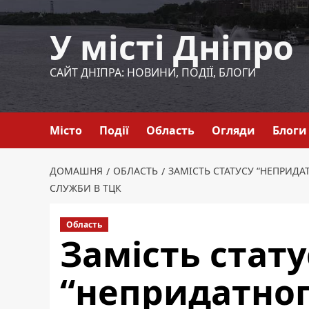
Перейти
до
У місті Дніпро
вмісту
САЙТ ДНІПРА: НОВИНИ, ПОДІЇ, БЛОГИ
Місто
Події
Область
Огляди
Блоги
ДОМАШНЯ
ОБЛАСТЬ
ЗАМІСТЬ СТАТУСУ “НЕПРИДА
СЛУЖБИ В ТЦК
Область
Замість стату
“непридатног