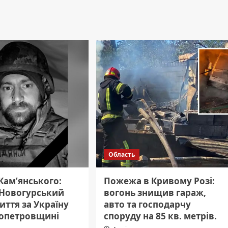
Область
 Кам’янського:
Пожежа в Кривому Розі:
 Новогурський
вогонь знищив гараж,
иття за Україну
авто та господарчу
ропетровщині
споруду на 85 кв. метрів.