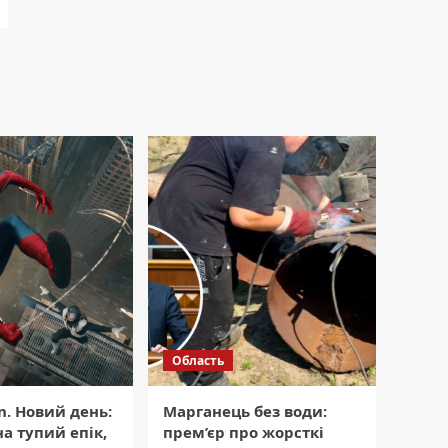
Область
n. Новий день:
Марганець без води:
на тупий епік,
прем’єр про жорсткі