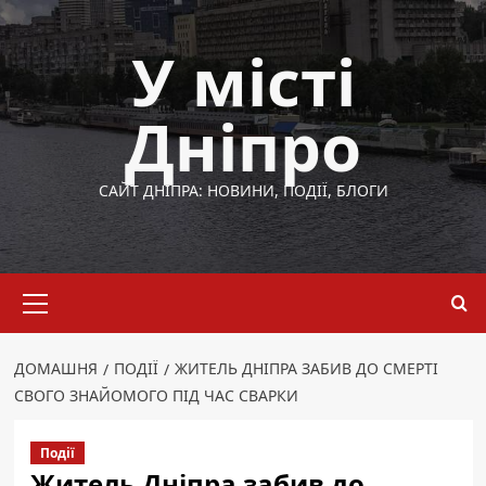
Перейти
до
У місті
вмісту
Дніпро
САЙТ ДНІПРА: НОВИНИ, ПОДІЇ, БЛОГИ
Основне
меню
ДОМАШНЯ
ПОДІЇ
ЖИТЕЛЬ ДНІПРА ЗАБИВ ДО СМЕРТІ
СВОГО ЗНАЙОМОГО ПІД ЧАС СВАРКИ
Події
Житель Дніпра забив до