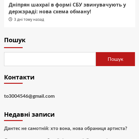
Дніпрян шахраї в формі СБУ звинувачують у
держзраді: нова схема обману!
3 дні тому назад
Пошук
Пошук
Контакти
to3004546@gmail.com
Недавні записи
Дантес не самотній: хто вона, нова обраниця артиста?