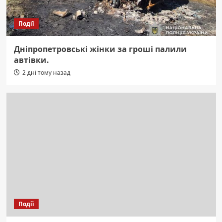
Події
Дніпропетровські жінки за гроші палили
автівки.
2 дні тому назад
Події