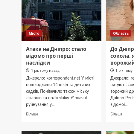
Місто
Область
Атака на Дніпро: стало
До Дніп
відомо про перші
сокола, 
наслідки
ворожий
1 рік тому назад
1 рік тому
Джерело: korrespondent.net У місті
Джерело: re
пошкоджено 14 шкіл та дитячих
рятують сок
садків. Понівечило також міську
ворожий др
лікарню та поліклініку. Є значні
Дніпро Регі
руйнування у...
відомої...
Докладніше
Докла
Більше
Більше
про
про
Атака
До
на
Дніпр