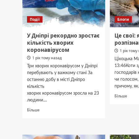
«Шахеда»
Події
Блоги
У Дніпрі рекордно зростає
Це свої:
кількість хворих
розпізна
коронавірусом
1 рік тому
1 рік тому назад
Ціхоцька Ма
13:46Коти з
Три хворих коронавірусом у Дніпрі
господарів 
перебувають у важкому стані За
чи голосом,
останню добу в місті Дніпро
причому, як.
кількість
хворих коронавірусом зросла на 23
Докла
Більше
людини....
про
Це
Докладніше
Більше
свої:
про
як
У
коти
Дніпрі
розпіз
рекордно
власни
зростає