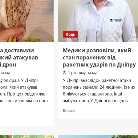
Події
ра доставили
Медики розповіли, який
який атакував
стан поранених від
 дрон
ракетних ударів по Дніпру
 назад
1 рік тому назад
gion.dp.ua У Дніпрі
У Дніпрі внаслідок ракетної атаки
ола, який атакував
поранень зазнали 24 людини. Із них
он. Про це повідомляє
8 лікуються стаціонарно, інші —
он з посиланням на пост
амбулаторно У Дніпрі внаслідок...
Докладніше
Більше
про
дніше
Медики
розповіли,
який
а