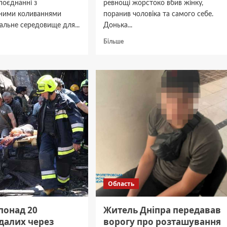
 поєднанні з
ревнощі жорстоко вбив жінку,
ними коливаннями
поранив чоловіка та самого себе.
альне середовище для...
Донька...
дніше
Докладніше
Більше
про
“Це
ати
страшна
ну
історія
у
моєї
родини”:
ори:
в
ники
АНД
лись
районі
и
Дніпра
ами
жорстоко
вбили
жінку
Область
 понад 20
Житель Дніпра передавав
далих через
ворогу про розташування