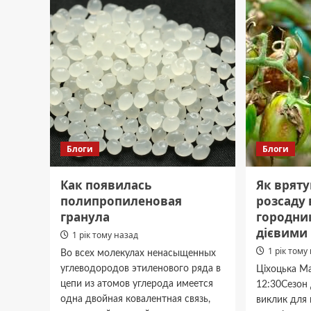
Дніпро:
доста
стало
сокола
відомо
який
про
атакув
перші
ворож
наслідки
дрон
Блоги
Блоги
Как появилась
Як врят
полипропиленовая
розсаду 
гранула
городни
дієвими
1 рік тому назад
1 рік тому
Во всех молекулах ненасыщенных
углеводородов этиленового ряда в
Ціхоцька Ма
цепи из атомов углерода имеется
12:30Сезон
одна двойная ковалентная связь,
виклик для 