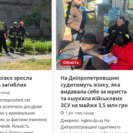
двоє
чоловіків
понесуть
відповідальність
за
знущання
над
дружинами
Область
 різко зросла
На Дніпропетровщині
ь загиблих
судитимуть жінку, яка
видавала себе за юриста
 назад
та ошукала військових
rrespondent.net
ЗСУ на майже 3,5 млн грн
а розпочала досудове
1 рік тому назад
ня у кримінальних
ях за фактами вчинення
Джерело: region.dp.ua На
чинів. Кількість
Дніпропетровщині судитимуть