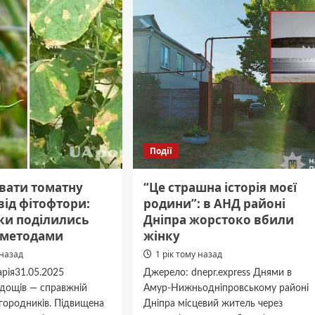
стан
вили
поранених
,
від
ракетних
ав
ударів
ий
по
Дніпру
Події
увати томатну
“Це страшна історія моєї
від фітофтори:
родини”: в АНД районі
ки поділились
Дніпра жорстоко вбили
 методами
жінку
 назад
1 рік тому назад
рія31.05.2025
Джерело: dnepr.express Днями в
 дощів — справжній
Амур-Нижньодніпровському районі
городників. Підвищена
Дніпра місцевий житель через