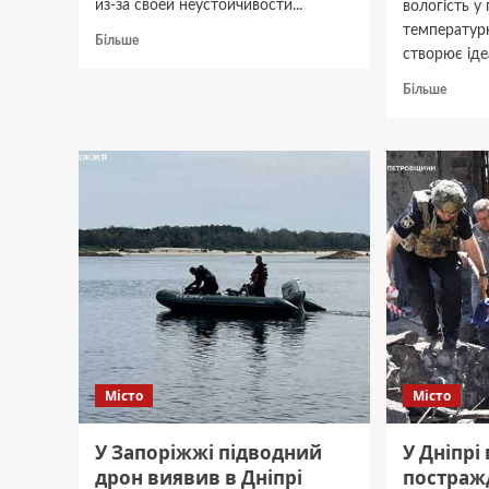
из-за своей неустойчивости...
вологість у
температур
Докладніше
Більше
створює іде
про
Как
Докла
Більше
появилась
про
полипропиленовая
Як
гранула
врятув
томат
розсад
від
фітофт
город
поділи
дієвим
метод
Місто
Місто
У Запоріжжі підводний
У Дніпрі
дрон виявив в Дніпрі
постраж