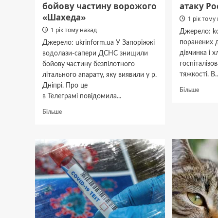
бойову частину ворожого
атаку Рос
«Шахеда»
1 рік тому
1 рік тому назад
Джерело: ko
поранених д
Джерело: ukrinform.ua У Запоріжжі
дівчинка і 
водолази-сапери ДСНС знищили
госпіталізов
бойову частину безпілотного
тяжкості. В..
літального апарату, яку виявили у р.
Дніпрі. Про це
Докла
Більше
в Телеграмі повідомила...
про
У
Докладніше
Більше
Дніпрі
про
понад
У
20
Запоріжжі
постр
підводний
через
дрон
атаку
виявив
Росії
в
Дніпрі
бойову
частину
ворожого