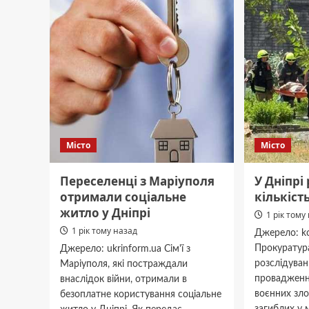
кількість
хворих
коронавірусом
Місто
Місто
Переселенці з Маріуполя
У Дніпрі
отримали соціальне
кількіст
житло у Дніпрі
1 рік тому
1 рік тому назад
Джерело: ko
Прокуратур
Джерело: ukrinform.ua Сім'ї з
розслідуван
Маріуполя, які постраждали
провадженн
внаслідок війни, отримали в
воєнних зло
безоплатне користування соціальне