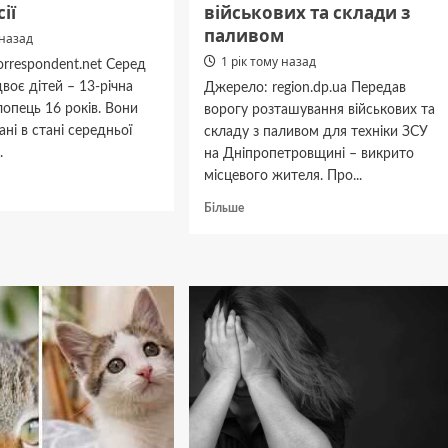
ії
військових та склади з
паливом
 назад
1 рік тому назад
rrespondent.net Серед
воє дітей – 13-річна
Джерело: region.dp.ua Передав
хлопець 16 років. Вони
ворогу розташування військових та
ані в стані середньої
складу з паливом для техніки ЗСУ
.
на Дніпропетровщині – викрито
місцевого жителя. Про...
дніше
Докладніше
Більше
про
Житель
Дніпра
передавав
аждалих
ворогу
про
розташування
військових
та
склади
з
паливом