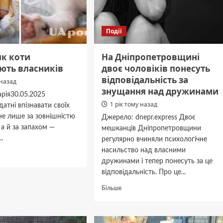
Події
 як коти
На Дніпропетровщині
ють власників
двоє чоловіків понесуть
відповідальність за
 назад
знущання над дружинами
рія30.05.2025
1 рік тому назад
датні впізнавати своїх
не лише за зовнішністю
Джерело: dnepr.express Двоє
 а й за запахом —
мешканців Дніпропетровщини
..
регулярно вчиняли психологічне
насильство над власними
дніше
дружинами і тепер понесуть за це
відповідальність. Про це...
Докладніше
Більше
про
На
нають
Дніпропетровщині
ків