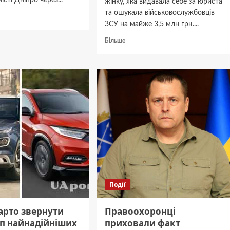
істі Дніпро через...
жінку, яка видавала себе за юриста
та ошукала військовослужбовців
дніше
ЗСУ на майже 3,5 млн грн....
Докладніше
Більше
про
На
Дніпропетровщині
сть
судитимуть
их
жінку,
яка
видавала
себе
за
юриста
та
ошукала
військових
ЗСУ
Події
на
майже
3,5
арто звернути
Правоохоронці
млн
оп найнадійніших
приховали факт
грн