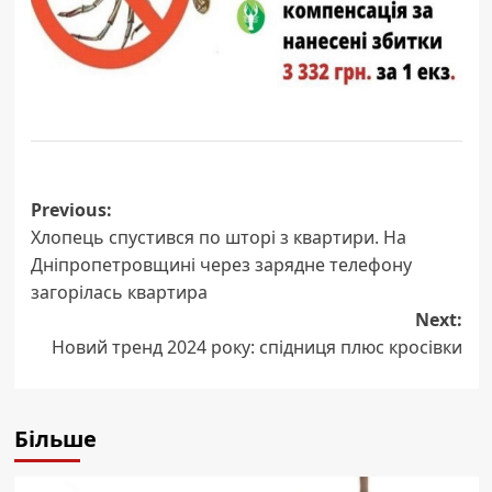
Post
Previous:
Хлопець спустився по шторі з квартири. На
navigation
Дніпропетровщині через зарядне телефону
загорілась квартира
Next:
Новий тренд 2024 року: спідниця плюс кросівки
Більше