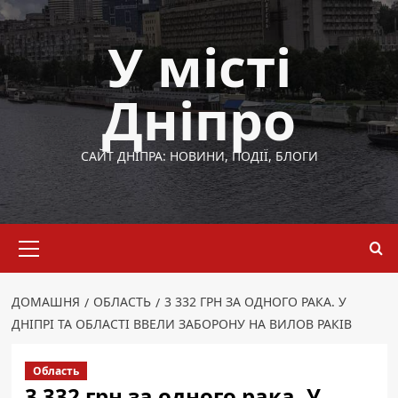
Перейти
до
У місті
вмісту
Дніпро
САЙТ ДНІПРА: НОВИНИ, ПОДІЇ, БЛОГИ
Основне
меню
ДОМАШНЯ
ОБЛАСТЬ
3 332 ГРН ЗА ОДНОГО РАКА. У
ДНІПРІ ТА ОБЛАСТІ ВВЕЛИ ЗАБОРОНУ НА ВИЛОВ РАКІВ
Область
3 332 грн за одного рака. У