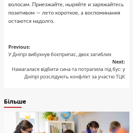
волосам. Приезжайте, ныряйте и заряжайтесь
позитивом — лето короткое, а воспоминания
остаются надолго.
Post
Previous:
У Дніпрі вибухнув боєприпас, двоє загиблих
navigation
Next:
Намагалася відбити сина та потрапила під бус: у
Дніпрі розслідують конфлікт за участю ТЦК
Більше