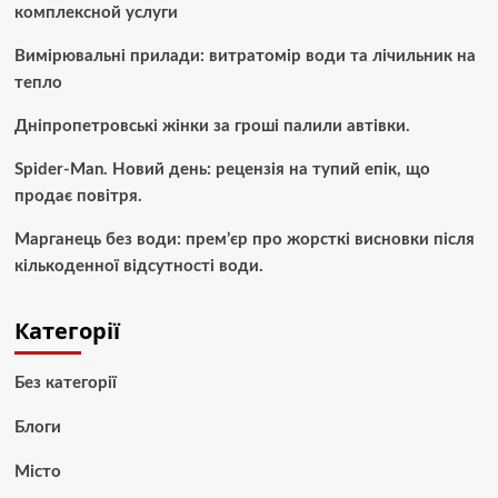
комплексной услуги
Вимірювальні прилади: витратомір води та лічильник на
тепло
Дніпропетровські жінки за гроші палили автівки.
Spider-Man. Новий день: рецензія на тупий епік, що
продає повітря.
Марганець без води: прем’єр про жорсткі висновки після
кількоденної відсутності води.
Категорії
Без категорії
Блоги
Місто