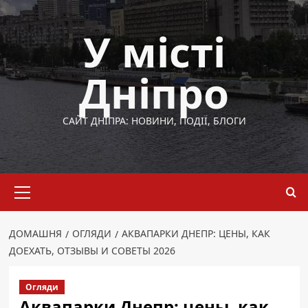
Перейти
до
У місті
вмісту
Дніпро
САЙТ ДНІПРА: НОВИНИ, ПОДІЇ, БЛОГИ
Основне
меню
ДОМАШНЯ
ОГЛЯДИ
АКВАПАРКИ ДНЕПР: ЦЕНЫ, КАК
ДОЕХАТЬ, ОТЗЫВЫ И СОВЕТЫ 2026
Огляди
Аквапарки Днепр: цены, как