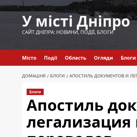
Перейти
до
У місті Дніпро
вмісту
САЙТ ДНІПРА: НОВИНИ, ПОДІЇ, БЛОГИ
Місто
Події
Область
Огляди
Блоги
ДОМАШНЯ
БЛОГИ
АПОСТИЛЬ ДОКУМЕНТОВ И ЛЕ
Блоги
Апостиль до
легализация 