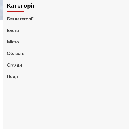
Категорії
Без категорії
Блоги
Місто
Область
Огляди
Події