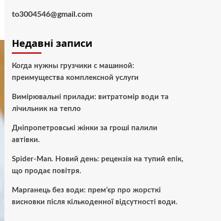
to3004546@gmail.com
Недавні записи
Когда нужны грузчики с машиной:
преимущества комплексной услуги
Вимірювальні прилади: витратомір води та
лічильник на тепло
Дніпропетровські жінки за гроші палили
автівки.
Spider-Man. Новий день: рецензія на тупий епік,
що продає повітря.
Марганець без води: прем’єр про жорсткі
висновки після кількоденної відсутності води.