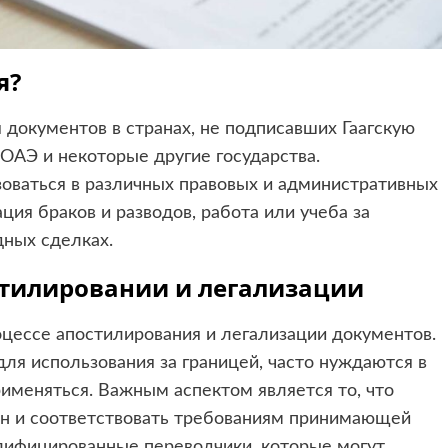
я?
 документов в странах, не подписавших Гаагскую
 ОАЭ и некоторые другие государства.
оваться в различных правовых и административных
ация браков и разводов, работа или учеба за
дных сделках.
стилировании и легализации
оцессе апостилирования и легализации документов.
ля использования за границей, часто нуждаются в
рименяться. Важным аспектом является то, что
ен и соответствовать требованиям принимающей
лифицированные переводчики, которые могут