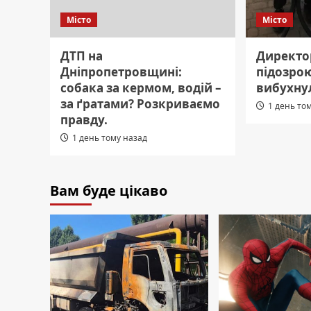
Місто
Місто
ДТП на
Директор
Дніпропетровщині:
підозрою
собака за кермом, водій –
вибухну
за ґратами? Розкриваємо
1 день то
правду.
1 день тому назад
Вам буде цікаво