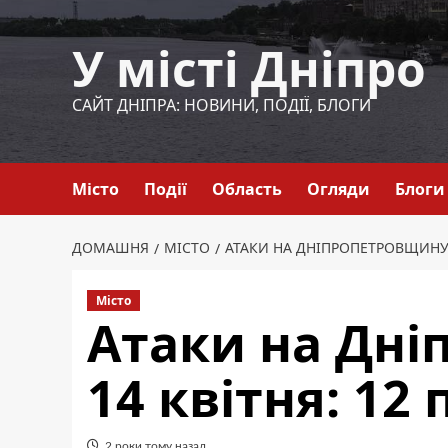
Перейти
до
У місті Дніпро
вмісту
САЙТ ДНІПРА: НОВИНИ, ПОДІЇ, БЛОГИ
Місто
Події
Область
Огляди
Блоги
ДОМАШНЯ
МІСТО
АТАКИ НА ДНІПРОПЕТРОВЩИНУ 
Місто
Атаки на Дн
14 квітня: 12
2 роки тому назад