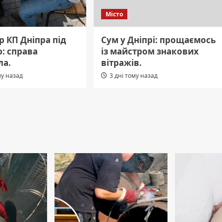
Місто
 КП Дніпра під
Сум у Дніпрі: прощаємось
: справа
із майстром знакових
ла.
вітражів.
му назад
3 дні тому назад