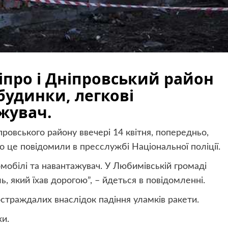
іпро і Дніпровський район
удинки, легкові
жувач.
провського району ввечері 14 квітня, попередньо,
о це повідомили в пресслужбі Національної поліції.
обілі та навантажувач. У Любимівській громаді
який їхав дорогою”, – йдеться в повідомленні.
остраждалих внаслідок падіння уламків ракети.
хи.