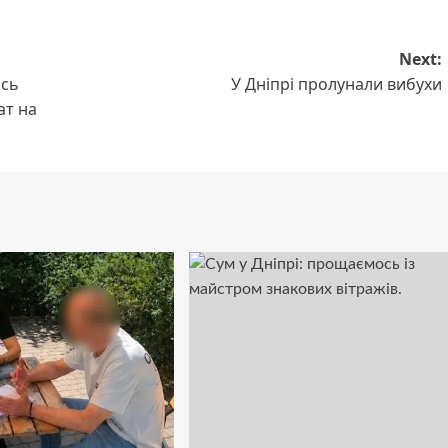
Next:
ось
У Дніпрі пролунали вибухи
ат на