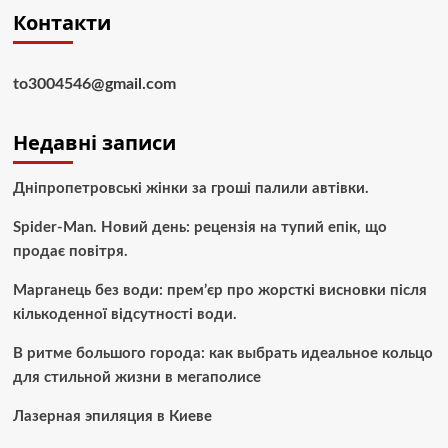
Контакти
to3004546@gmail.com
Недавні записи
Дніпропетровські жінки за гроші палили автівки.
Spider-Man. Новий день: рецензія на тупий епік, що
продає повітря.
Марганець без води: прем’єр про жорсткі висновки після
кількоденної відсутності води.
В ритме большого города: как выбрать идеальное кольцо
для стильной жизни в мегаполисе
Лазерная эпиляция в Киеве