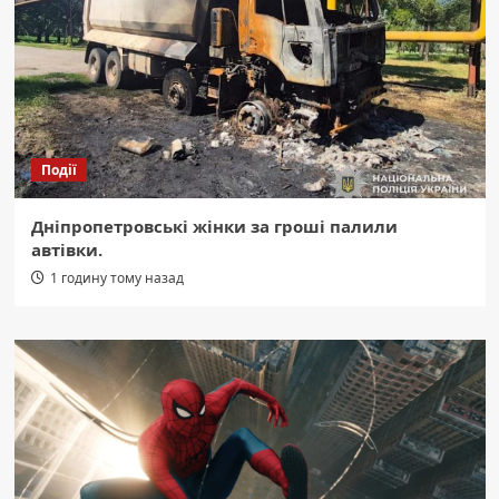
Події
Дніпропетровські жінки за гроші палили
автівки.
1 годину тому назад