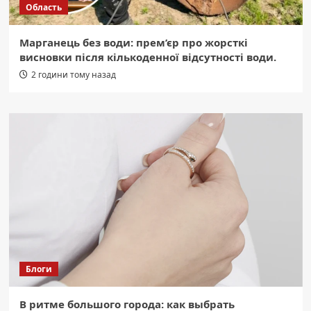
Область
Марганець без води: прем’єр про жорсткі
висновки після кількоденної відсутності води.
2 години тому назад
Блоги
В ритме большого города: как выбрать