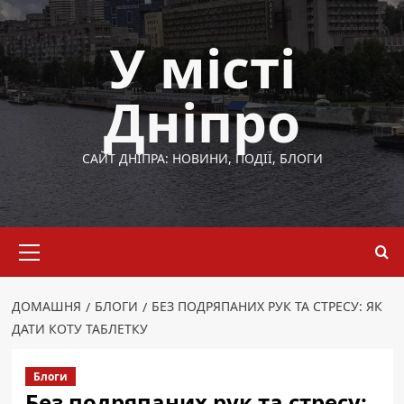
Перейти
до
У місті
вмісту
Дніпро
САЙТ ДНІПРА: НОВИНИ, ПОДІЇ, БЛОГИ
Основне
меню
ДОМАШНЯ
БЛОГИ
БЕЗ ПОДРЯПАНИХ РУК ТА СТРЕСУ: ЯК
ДАТИ КОТУ ТАБЛЕТКУ
Блоги
Без подряпаних рук та стресу: