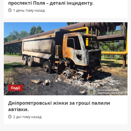
проспекті Поля – деталі інциденту.
1 день тому назад
Події
Дніпропетровські жінки за гроші палили
автівки.
2 дні тому назад