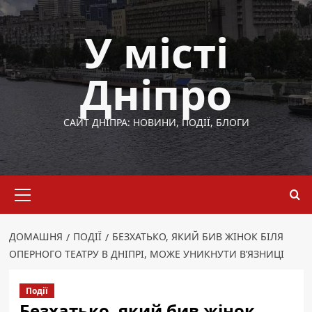
Перейти
до
У місті
вмісту
Дніпро
САЙТ ДНІПРА: НОВИНИ, ПОДІЇ, БЛОГИ
Основне
меню
ДОМАШНЯ
ПОДІЇ
БЕЗХАТЬКО, ЯКИЙ БИВ ЖІНОК БІЛЯ
ОПЕРНОГО ТЕАТРУ В ДНІПРІ, МОЖЕ УНИКНУТИ В’ЯЗНИЦІ
Події
Безхатько, який бив жінок