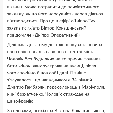
театру опери та балету в Дніпрі, замість
в’язниці може потрапити до психіатричного
закладу, якщо його неосудність через діагноз
підтвердиться. Про це в ефірі «ДніпроTV»
заявив психіатр Віктор Кокашинський,
повідомляє «Дніпро Оперативний».
Декілька днів тому дніпрян шокувала новина
про серію нападів на жінок в центрі міста.
Чоловік без будь-яких на те причин починав
бити жінок, яких зустрічав на вулиці, після
чого спокійно йшов собі далі. Пізніше
з’ясувалося, що нападником є 34-річний
Дмитро Гамбарян, переселенець з Маріуполя,
нині безхатченко. Чоловік страждає на
шизофренію.
За словами, психіатра Віктора Кокашинського,