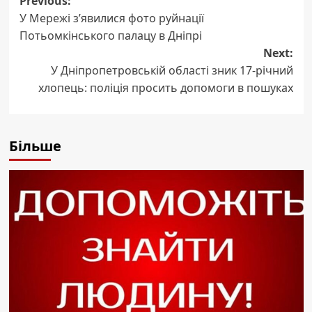
Post
Previous:
У Мережі з’явилися фото руйнації
navigation
Потьомкінського палацу в Дніпрі
Next:
У Дніпропетровській області зник 17-річний
хлопець: поліція просить допомоги в пошуках
Більше