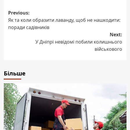
Post
Previous:
Як та коли образити лаванду, щоб не нашкодити:
navigation
поради садівників
Next:
У Дніпрі невідомі побили колишнього
військового
Більше