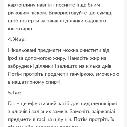
картоплину навпіл і посипте її дрібним
річковим піском. Використовуйте цю суміш,
щоб потерти заіржавілі ділянки садового
інвентарю.
4. Жир:
Нікельовані предмети можна очистити від
іржі за допомогою жиру. Нанесіть жир на
забруднені ділянки і залиште на кілька днів.
Потім протріть предмети ганчіркою, змоченою
в нашатирному спирті.
5. Гас:
Гас – це ефективний засіб для видалення іржі
з ключів і залізних замків. Замочіть заіржавілі
предмети в гасі на цілу ніч. Потім протріть їх