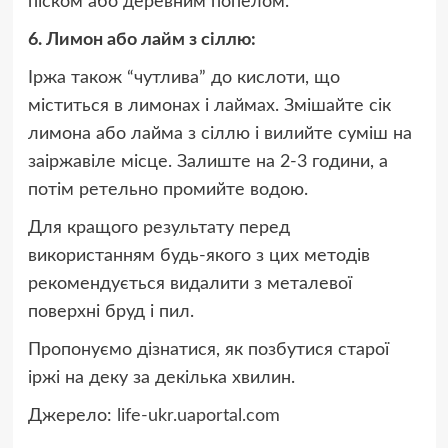
піском або деревним попелом.
6. Лимон або лайм з сіллю:
Іржа також “чутлива” до кислоти, що
міститься в лимонах і лаймах. Змішайте сік
лимона або лайма з сіллю і вилийте суміш на
заіржавіле місце. Залиште на 2-3 години, а
потім ретельно промийте водою.
Для кращого результату перед
використанням будь-якого з цих методів
рекомендується видалити з металевої
поверхні бруд і пил.
Пропонуємо дізнатися, як позбутися старої
іржі на деку за декілька хвилин.
Джерело:
life-ukr.uaportal.com