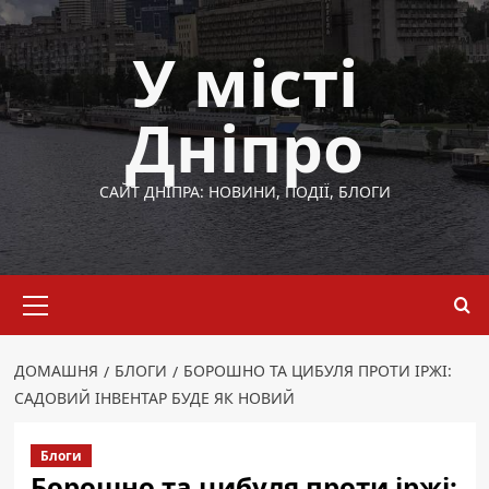
Перейти
до
У місті
вмісту
Дніпро
САЙТ ДНІПРА: НОВИНИ, ПОДІЇ, БЛОГИ
Основне
меню
ДОМАШНЯ
БЛОГИ
БОРОШНО ТА ЦИБУЛЯ ПРОТИ ІРЖІ:
САДОВИЙ ІНВЕНТАР БУДЕ ЯК НОВИЙ
Блоги
Борошно та цибуля проти іржі: