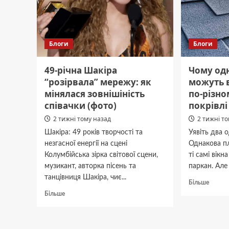
врахув
Блоги
Блоги
49-річна Шакіра
Чому од
“розірвала” мережу: як
можуть 
мінялася зовнішіність
по-різно
співачки (фото)
покрівлі
2 тижні тому назад
2 тижні т
Шакіра: 49 років творчості та
Уявіть два 
незгасної енергії на сцені
Однакова п
Колумбійська зірка світової сцени,
ті самі вікн
музикант, авторка пісень та
паркан. Але 
танцівниця Шакіра, чиє...
Докла
Більше
про
Докладніше
Більше
Чому
про
однако
49-
будин
річна