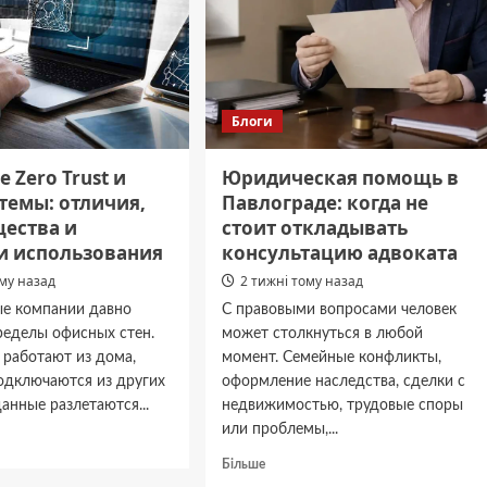
Блоги
e Zero Trust и
Юридическая помощь в
темы: отличия,
Павлограде: когда не
ества и
стоит откладывать
и использования
консультацию адвоката
ому назад
2 тижні тому назад
е компании давно
С правовыми вопросами человек
ределы офисных стен.
может столкнуться в любой
 работают из дома,
момент. Семейные конфликты,
одключаются из других
оформление наследства, сделки с
данные разлетаются...
недвижимостью, трудовые споры
или проблемы,...
дніше
Докладніше
Більше
are
про