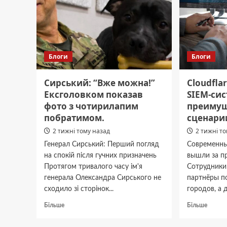
Блоги
Блоги
Сирський: “Вже можна!”
Cloudflar
Ексголовком показав
SIEM-сис
фото з чотирилапим
преимущ
побратимом.
сценари
2 тижні тому назад
2 тижні т
Генерал Сирський: Перший погляд
Современны
на спокій після гучних призначень
вышли за п
Протягом тривалого часу ім'я
Сотрудники
генерала Олександра Сирського не
партнёры п
сходило зі сторінок...
городов, а 
Докладніше
Докла
Більше
Більше
про
про
Сирський:
Cloudfl