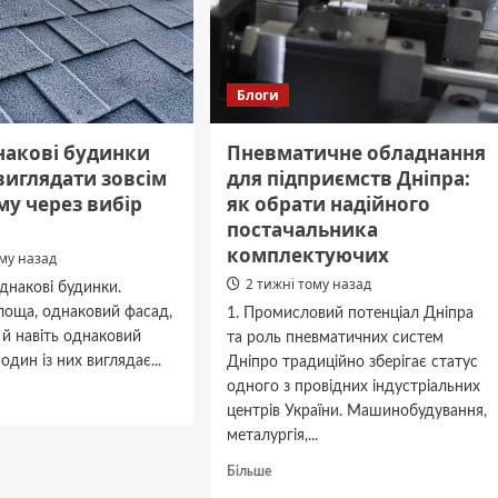
ати
Русланою
на
Євробаченні
2004.
Блоги
накові будинки
Пневматичне обладнання
виглядати зовсім
для підприємств Дніпра:
му через вибір
як обрати надійного
постачальника
комплектуючих
ому назад
2 тижні тому назад
однакові будинки.
лоща, однаковий фасад,
1. Промисловий потенціал Дніпра
а й навіть однаковий
та роль пневматичних систем
один із них виглядає...
Дніпро традиційно зберігає статус
одного з провідних індустріальних
дніше
центрів України. Машинобудування,
металургія,...
ві
Докладніше
Більше
ки
про