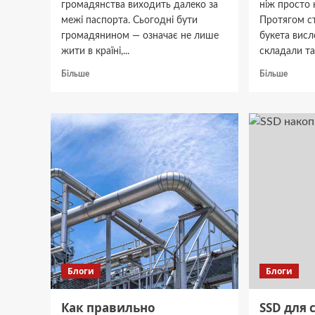
громадянства виходить далеко за
ніж просто
межі паспорта. Сьогодні бути
Протягом с
громадянином — означає не лише
букета висл
жити в країні,...
складали та
Докладніше
Докла
Більше
Більше
про
про
Чому
Мова
знання
троян
англійської
у
—
XXI
це
столітт
можливість
руйну
для
стерео
кожного
та
учня
обира
стати
ідеаль
«голосом»
букет
України
у
Блоги
Блоги
світі?
Как правильно
SSD для 