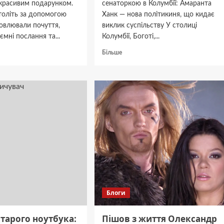
 красивим подарунком.
сенаторкою в Колумбії: Амаранта
толіть за допомогою
Ханк — нова політикиня, що кидає
овлювали почуття,
виклик суспільству У столиці
ємні послання та...
Колумбії, Боготі,...
дніше
Докладніше
Більше
про
Амаранта
д
Ханк:
від
екрану
і:
для
ємо
дорослих
типи
до
сенаторського
ємо
крісла
ний
(фото)
Блоги
старого ноутбука:
Пішов з життя Олександр