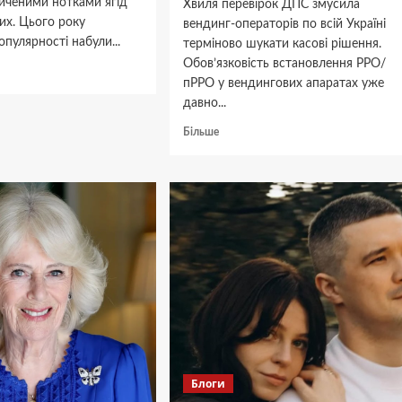
сиченими нотками ягід
Хвиля перевірок ДПС змусила
их. Цього року
вендинг-операторів по всій Україні
опулярності набули...
терміново шукати касові рішення.
Обов’язковість встановлення РРО/
дніше
пРРО у вендингових апаратах уже
ки
давно...
Докладніше
Більше
ою:
про
Вендинг-
апарати
дучої
без
касової
системи
—
це
штраф
та
конфіскація:
як
оператори
адаптуються
Блоги
до