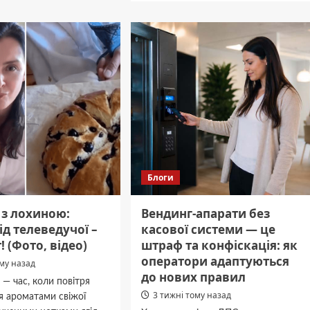
ь
Пневматичне
ати
обладнання
для
підприємств
у
Дніпра:
як
обрати
лі
надійного
постачальника
комплектуючих
Блоги
 з лохиною:
Вендинг-апарати без
ід телеведучої –
касової системи — це
т! (Фото, відео)
штраф та конфіскація: як
оператори адаптуються
ому назад
до нових правил
 — час, коли повітря
3 тижні тому назад
я ароматами свіжої