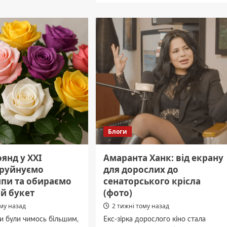
Юридическая
помощь
в
Павлограде:
ы:
когда
я,
не
ущества
стоит
откладывать
рии
консультацию
зования
адвоката
Блоги
янд у XXI
Амаранта Ханк: від екрану
: руйнуємо
для дорослих до
ипи та обираємо
сенаторського крісла
й букет
(фото)
ому назад
2 тижні тому назад
и були чимось більшим,
Екс-зірка дорослого кіно стала