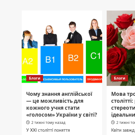
“Вже
Zero
можна!”
Trust
Ексголовком
и
показав
SIEM-
фото
систем
з
отличи
чотирилапим
преим
побратимом.
и
сцена
исполь
Блоги
Блоги
Чому знання англійської
Мова тро
— це можливість для
столітті
кожного учня стати
стереот
«голосом» України у світі?
ідеальни
2 тижні тому назад
2 тижні т
У XXI столітті поняття
Квіти завжд