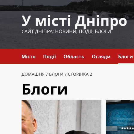
Перейти
до
У місті Дніпро
вмісту
САЙТ ДНІПРА: НОВИНИ, ПОДІЇ, БЛОГИ
Місто
Події
Область
Огляди
Блоги
ДОМАШНЯ
БЛОГИ
СТОРІНКА 2
Блоги