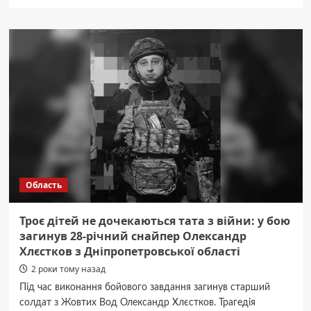
про
На
Дніпропетровщині
відкрився
сучасний
кабінет
мамографії
Область
Троє дітей не дочекаються тата з війни: у бою
загинув 28-річний снайпер Олександр
Хлєстков з Дніпропетровської області
2 роки тому назад
Під час виконання бойового завдання загинув старший
солдат з Жовтих Вод Олександр Хлєстков. Трагедія