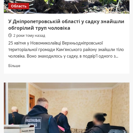
з
Область
Дніпропетровщини
У Дніпропетровській області у садку знайшли
обгорілий труп чоловіка
2 роки тому назад
25 квітня у Новомиколаївці Верхньодніпровської
територіальної громади Кам’янського району знайшли тіло
чоловіка. Воно знаходилось у садку, в подвір'ї одного з...
Докладніше
Більше
про
У
Дніпропетровській
області
у
садку
знайшли
обгорілий
труп
чоловіка