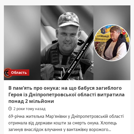
Дніпропетровщині
помітили
рідкісну
зелену
ящірку
Область
В пам’ять про онука: на що бабуся загиблого
Героя із Дніпропетровської області витратила
понад 2 мільйони
2 роки тому назад
69-річна жителька Мар’янівки у Дніпропетровській області
отримала від держави кошти за смерть онука. Хлопець
загинув внаслідок влучання у вантажівку ворожого...