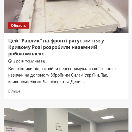
з
Дніпропетровської
області
Сергій
Область
Серцов
Цей “Равлик” на фронті рятує життя: у
Кривому Розі розробили наземний
робокомплекс
2 роки тому назад
Винахідники під час війни переспрямували свої знання і
навички на допомогу Збройним Силам України. Так,
криворіжці Євген Лавріненко та Денис...
Докладніше
Більше
про
Цей
“Равлик”
на
фронті
рятує
життя: