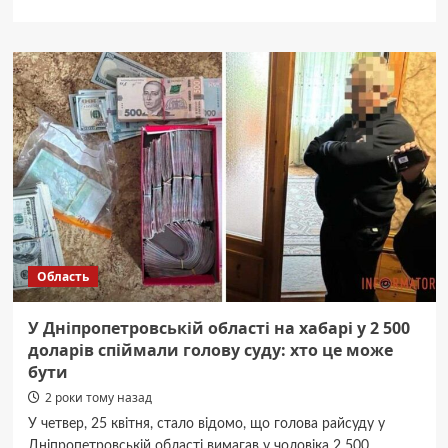
про
Він
був
у
гарячих
точках,
мав
відзнаку
“Золотий
хрест”.
Загиблому
з
Дніпропетровщини
просять
Область
присвоїти
звання
Героя
У Дніпропетровській області на хабарі у 2 500
посмертно
доларів спіймали голову суду: хто це може
бути
2 роки тому назад
У четвер, 25 квітня, стало відомо, що голова райсуду у
Дніпропетровській області вимагав у чоловіка 2 500