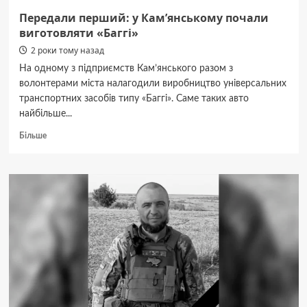
Передали перший: у Кам’янському почали
виготовляти «Баггі»
2 роки тому назад
На одному з підприємств Кам’янського разом з
волонтерами міста налагодили виробництво універсальних
транспортних засобів типу «Баггі». Саме таких авто
найбільше...
Докладніше
Більше
про
Передали
перший:
у
Кам’янському
почали
виготовляти
«Баггі»