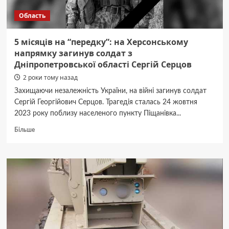
Область
5 місяців на “передку”: на Херсонському
напрямку загинув солдат з
Дніпропетровської області Сергій Серцов
2 роки тому назад
Захищаючи незалежність України, на війні загинув солдат
Сергій Георгійович Серцов. Трагедія сталась 24 жовтня
2023 року поблизу населеного пункту Піщанівка...
Докладніше
Більше
про
5
місяців
на
“передку”:
на
Херсонському
напрямку
загинув
солдат