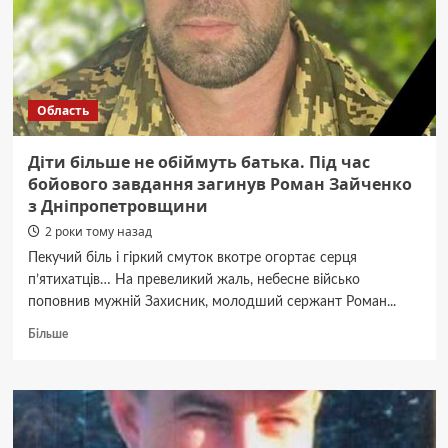
Дніпропетровській
області
затримали
жінку
Область
Діти більше не обіймуть батька. Під час
бойового завдання загинув Роман Зайченко
з Дніпропетровщини
2 роки тому назад
Пекучий біль і гіркий смуток вкотре огортає серця
п’ятихатців… На превеликий жаль, небесне військо
поповнив мужній Захисник, молодший сержант Роман...
Докладніше
Більше
про
Діти
більше
не
обіймуть
батька.