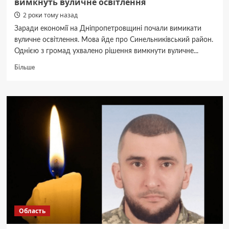
вимкнуть вуличне освітлення
2 роки тому назад
Заради економії на Дніпропетровщині почали вимикати
вуличне освітлення. Мова йде про Синельниківський район.
Однією з громад ухвалено рішення вимкнути вуличне...
Докладніше
Більше
про
Рішення
ухвалене.
На
Дніпропетровщині
вимкнуть
вуличне
освітлення
Область