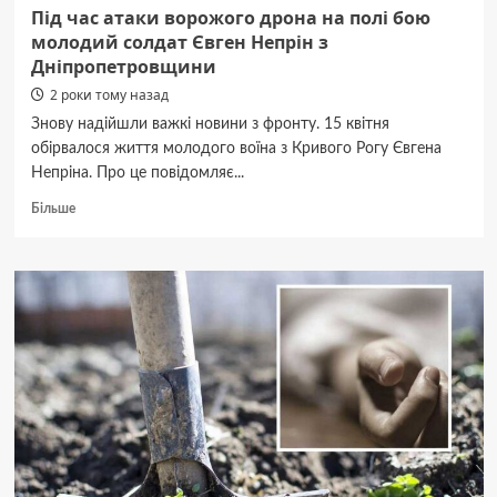
Під час атаки ворожого дрона на полі бою
молодий солдат Євген Непрін з
Дніпропетровщини
2 роки тому назад
Знову надійшли важкі новини з фронту. 15 квітня
обірвалося життя молодого воїна з Кривого Рогу Євгена
Непріна. Про це повідомляє...
Докладніше
Більше
про
Під
час
атаки
ворожого
дрона
на
полі
бою
молодий
солдат
Євген
Непрін