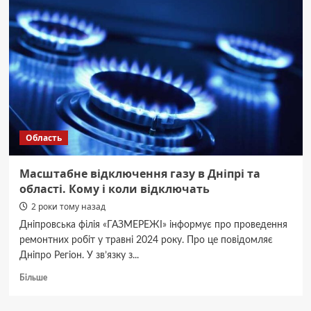
Де
мешканці
Дніпропетровщини
можуть
отримати
український
та
закордонний
паспорти
Область
Масштабне відключення газу в Дніпрі та
області. Кому і коли відключать
2 роки тому назад
Дніпровська філія «ГАЗМЕРЕЖІ» інформує про проведення
ремонтних робіт у травні 2024 року. Про це повідомляє
Дніпро Регіон. У зв’язку з...
Докладніше
Більше
про
Масштабне