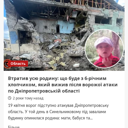
побратимами
потрапив
під
ворожий
обстріл.
Загинув
Микола
Мамаш
з
Дніпропетровщини
Область
Втратив усю родину: що буде з 6-річним
хлопчиком, який вижив після ворожої атаки
по Дніпропетровській області
2 роки тому назад
19 квітня ворог підступно атакував Дніпропетровську
область. У той день в Синельниковому під завалами
будинку опинилася родина: мати, бабуся та...
Докладніше
Більше