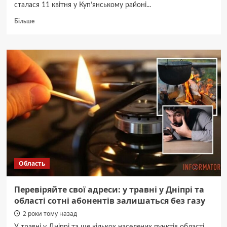
сталася 11 квітня у Куп’янському районі...
Докладніше
Більше
про
Троє
дітей
не
дочекаються
тата
з
війни:
у
бою
загинув
28-
річний
снайпер
Область
Олександр
Хлєстков
з
Перевіряйте свої адреси: у травні у Дніпрі та
Дніпропетровської
області сотні абонентів залишаться без газу
області
2 роки тому назад