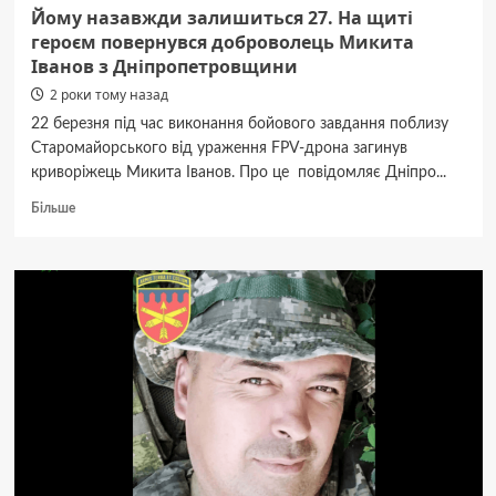
Йому назавжди залишиться 27. На щиті
героєм повернувся доброволець Микита
Іванов з Дніпропетровщини
2 роки тому назад
22 березня під час виконання бойового завдання поблизу
Старомайорського від ураження FPV-дрона загинув
криворіжець Микита Іванов. Про це повідомляє Дніпро...
Докладніше
Більше
про
Йому
назавжди
залишиться
27.
На
щиті
героєм
повернувся
доброволець
Микита
Іванов
з