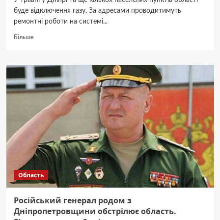
У травні у Дніпрі та ще кількох населених пунктів області
буде відключення газу. За адресами проводитимуть
ремонтні роботи на системі...
Докладніше
Більше
про
Перевіряйте
свої
адреси:
у
травні
у
Дніпрі
та
області
сотні
абонентів
залишаться
без
Область
газу
Російський генерал родом з
Дніпропетровщини обстрілює область.