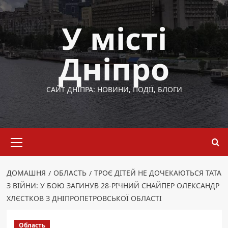
Перейти
до
У місті
вмісту
Дніпро
САЙТ ДНІПРА: НОВИНИ, ПОДІЇ, БЛОГИ
Основне
меню
ДОМАШНЯ
ОБЛАСТЬ
ТРОЄ ДІТЕЙ НЕ ДОЧЕКАЮТЬСЯ ТАТА
З ВІЙНИ: У БОЮ ЗАГИНУВ 28-РІЧНИЙ СНАЙПЕР ОЛЕКСАНДР
ХЛЄСТКОВ З ДНІПРОПЕТРОВСЬКОЇ ОБЛАСТІ
Область