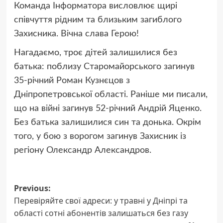
Команда Інформатора висловлює щирі
співчуття рідним та близьким загиблого
Захисника. Вічна слава Герою!
Нагадаємо, троє дітей залишилися без
батька: поблизу Старомайорського загинув
35-річний Роман Кузнєцов з
Дніпропетровської області
. Раніше ми писали,
що
на війні загинув 52-річний Андрій Яценко
.
Без батька залишилися син та донька. Окрім
того,
у бою з ворогом загинув Захисник
із
регіону Олександр Александров.
Post
Previous:
Перевіряйте свої адреси: у травні у Дніпрі та
navigation
області сотні абонентів залишаться без газу