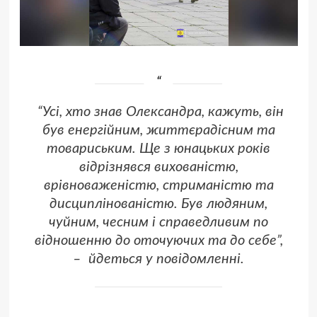
“Усі, хто знав Олександра, кажуть, він
був енергійним, життєрадісним та
товариським. Ще з юнацьких років
відрізнявся вихованістю,
врівноваженістю, стриманістю та
дисциплінованістю. Був людяним,
чуйним, чесним і справедливим по
відношенню до оточуючих та до себе”,
– йдеться у повідомленні.