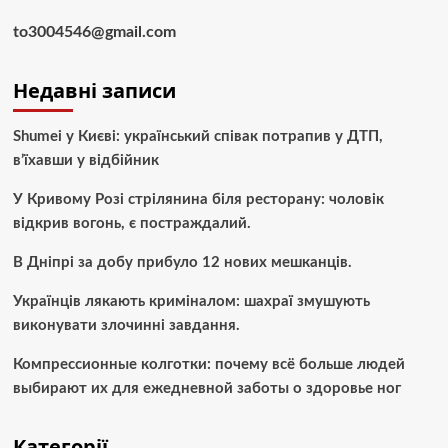
to3004546@gmail.com
Недавні записи
Shumei у Києві: український співак потрапив у ДТП,
в’їхавши у відбійник
У Кривому Розі стрілянина біля ресторану: чоловік
відкрив вогонь, є постраждалий.
В Дніпрі за добу прибуло 12 нових мешканців.
Українців лякають криміналом: шахраї змушують
виконувати злочинні завдання.
Компрессионные колготки: почему всё больше людей
выбирают их для ежедневной заботы о здоровье ног
Категорії