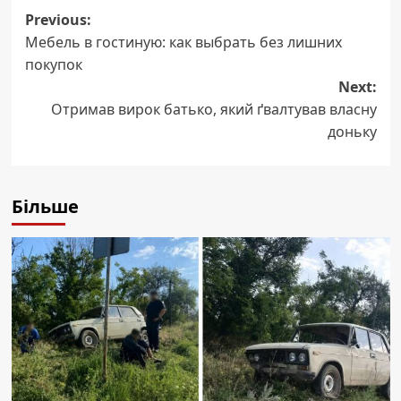
Post
Previous:
Мебель в гостиную: как выбрать без лишних
navigation
покупок
Next:
Отримав вирок батько, який ґвалтував власну
доньку
Більше