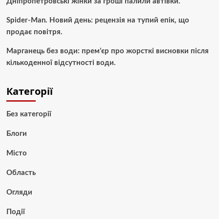
Дніпропетровські жінки за гроші палили автівки.
Spider-Man. Новий день: рецензія на тупий епік, що
продає повітря.
Марганець без води: прем’єр про жорсткі висновки після
кількоденної відсутності води.
Категорії
Без категорії
Блоги
Місто
Область
Огляди
Події