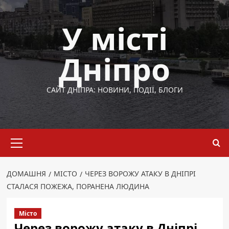
Перейти
до
У місті
вмісту
Дніпро
САЙТ ДНІПРА: НОВИНИ, ПОДІЇ, БЛОГИ
Основне
меню
ДОМАШНЯ
МІСТО
ЧЕРЕЗ ВОРОЖУ АТАКУ В ДНІПРІ
СТАЛАСЯ ПОЖЕЖА, ПОРАНЕНА ЛЮДИНА
Місто
Через ворожу атаку в Дніпрі