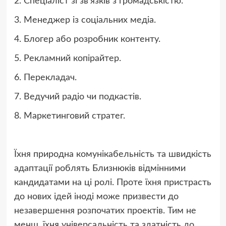
2. Спеціаліст зі зв’язків з громадськістю.
3. Менеджер із соціальних медіа.
4. Блогер або розробник контенту.
5. Рекламний копірайтер.
6. Перекладач.
7. Ведучий радіо чи подкастів.
8. Маркетинговий стратег.
Їхня природна комунікабельність та швидкість
адаптації роблять Близнюків відмінними
кандидатами на ці ролі. Проте їхня пристрасть
до нових ідей іноді може призвести до
незавершення розпочатих проектів. Тим не
менш, їхня універсальність та здатність до