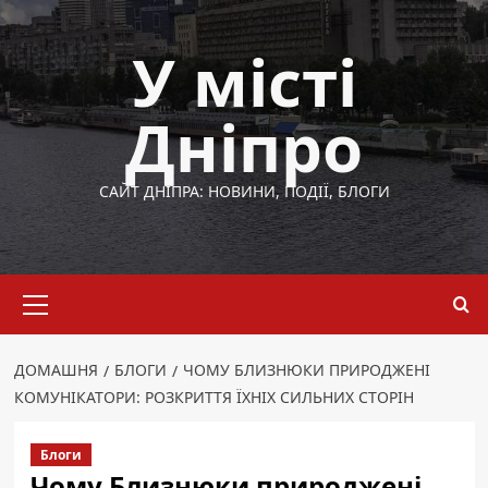
Перейти
до
У місті
вмісту
Дніпро
САЙТ ДНІПРА: НОВИНИ, ПОДІЇ, БЛОГИ
Основне
меню
ДОМАШНЯ
БЛОГИ
ЧОМУ БЛИЗНЮКИ ПРИРОДЖЕНІ
КОМУНІКАТОРИ: РОЗКРИТТЯ ЇХНІХ СИЛЬНИХ СТОРІН
Блоги
Чому Близнюки природжені