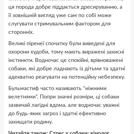
ця порода добре піддається дресируванню, а
її зовнішній вигляд уже сам по собі може
слугувати стримувальним фактором для
сторонніх.
Великі піренеї спочатку були виведені для
охорони худоби, тому мають виражені захисні
інстинкти. Водночас це спокійні, врівноважені
собаки, які добре ладнають із дітьми та здатні
адекватно реагувати на потенційну небезпеку.
Бульмастиф часто називають “ніжними
велетнями”. Попри значні розміри, ці собаки
зазвичай лагідні вдома, але водночас уважні
до будь-яких загроз і здатні ефективно
захищати родину.
Читайте також:
Стрес у собаки: кінолог