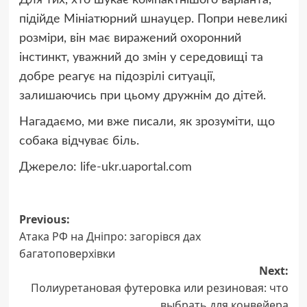
Для тих, хто шукає компактнішого варіанта,
підійде Мініатюрний шнауцер. Попри невеликі
розміри, він має виражений охоронний
інстинкт, уважний до змін у середовищі та
добре реагує на підозрілі ситуації,
залишаючись при цьому дружнім до дітей.
Нагадаємо, ми вже писали, як зрозуміти, що
собака відчуває біль.
Джерело:
life-ukr.uaportal.com
Post
Previous:
Атака РФ на Дніпро: загорівся дах
navigation
багатоповерхівки
Next:
Полиуретановая футеровка или резиновая: что
выбрать для конвейера