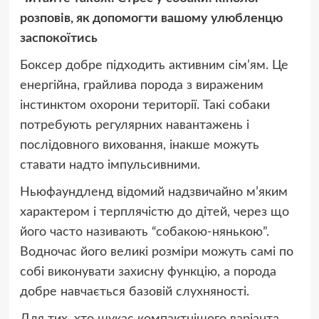
розповів, як допомогти вашому улюбленцю
заспокоїтись
Боксер добре підходить активним сім’ям. Це
енергійна, грайлива порода з вираженим
інстинктом охорони території. Такі собаки
потребують регулярних навантажень і
послідовного виховання, інакше можуть
ставати надто імпульсивними.
Ньюфаундленд відомий надзвичайно м’яким
характером і терплячістю до дітей, через що
його часто називають “собакою-нянькою”.
Водночас його великі розміри можуть самі по
собі виконувати захисну функцію, а порода
добре навчається базовій слухняності.