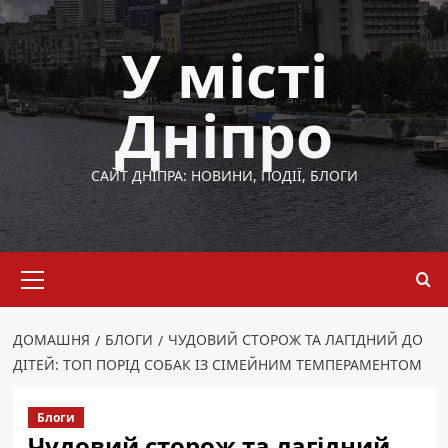
Перейти
до
У місті
вмісту
Дніпро
САЙТ ДНІПРА: НОВИНИ, ПОДІЇ, БЛОГИ
Основне
меню
ДОМАШНЯ
БЛОГИ
ЧУДОВИЙ СТОРОЖ ТА ЛАГІДНИЙ ДО
ДІТЕЙ: ТОП ПОРІД СОБАК ІЗ СІМЕЙНИМ ТЕМПЕРАМЕНТОМ
Блоги
Чудовий сторож та лагідний