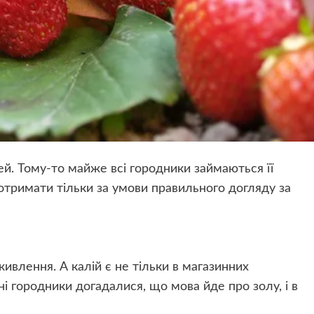
й. Тому-то майже всі городники займаються її
римати тільки за умови правильного догляду за
ивлення. А калій є не тільки в магазинних
ні городники догадалися, що мова йде про золу, і в