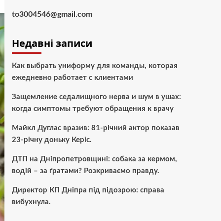
to3004546@gmail.com
Недавні записи
Как выбрать униформу для команды, которая
ежедневно работает с клиентами
Защемление седалищного нерва и шум в ушах:
когда симптомы требуют обращения к врачу
Майкл Дуглас вразив: 81-річний актор показав
23-річну доньку Керіс.
ДТП на Дніпропетровщині: собака за кермом,
водій – за ґратами? Розкриваємо правду.
Директор КП Дніпра під підозрою: справа
вибухнула.