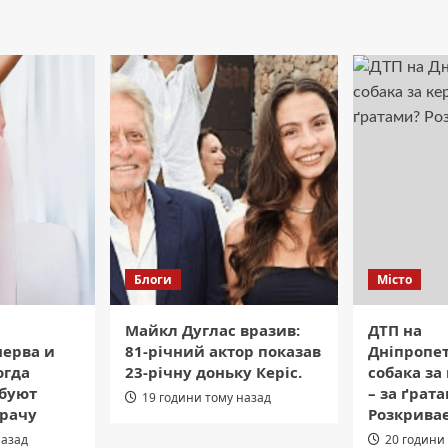
Блоги
Місто
Майкл Дуглас вразив:
ДТП на
нерва и
81-річний актор показав
Дніпропе
огда
23-річну доньку Керіс.
собака за
буют
– за ґрат
19 години тому назад
врачу
Розкриває
назад
20 години