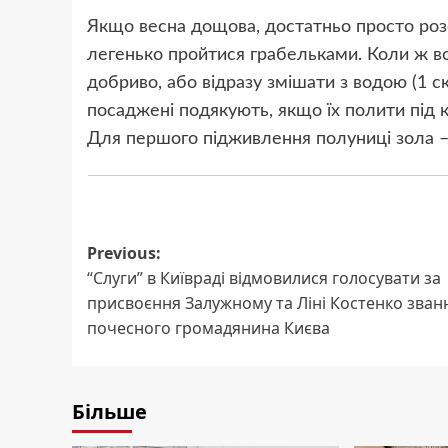
Якщо весна дощова, достатньо просто розс
легенько пройтися грабельками. Коли ж во
добриво, або відразу змішати з водою (1 
посаджені подякують, якщо їх полити під 
Для першого підживлення полуниці зола 
Post
Previous:
“Слуги” в Київраді відмовилися голосувати за
navigation
присвоєння Залужному та Ліні Костенко зван
почесного громадянина Києва
Більше