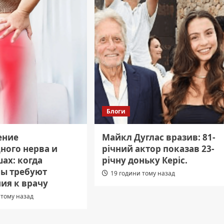
Блоги
ение
Майкл Дуглас вразив: 81-
ного нерва и
річний актор показав 23-
ах: когда
річну доньку Керіс.
ы требуют
19 години тому назад
ия к врачу
 тому назад