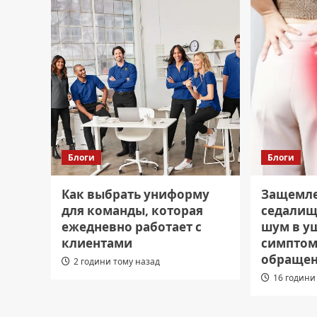
Блоги
Блоги
Как выбрать униформу
Защемл
для команды, которая
седалищ
ежедневно работает с
шум в уш
клиентами
симптом
обращен
2 години тому назад
16 години