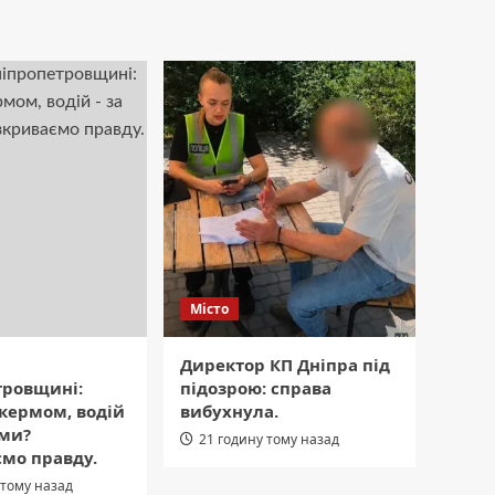
Місто
Директор КП Дніпра під
тровщині:
підозрою: справа
 кермом, водій
вибухнула.
ами?
21 годину тому назад
мо правду.
 тому назад