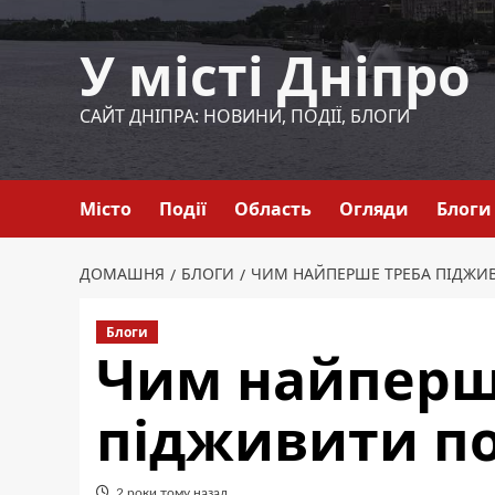
Перейти
до
У місті Дніпро
вмісту
САЙТ ДНІПРА: НОВИНИ, ПОДІЇ, БЛОГИ
Місто
Події
Область
Огляди
Блоги
ДОМАШНЯ
БЛОГИ
ЧИМ НАЙПЕРШЕ ТРЕБА ПІДЖ
Блоги
Чим найперш
підживити п
2 роки тому назад