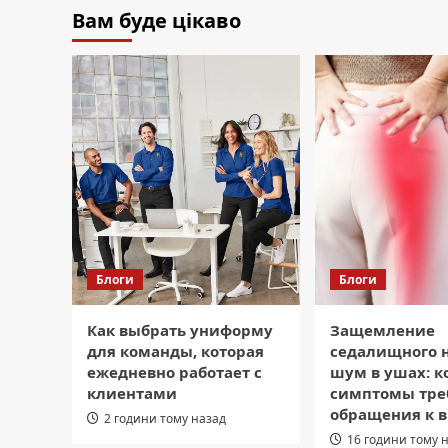
Вам буде цікаво
Блоги
Блоги
Как выбрать униформу
Защемление
для команды, которая
седалищного 
ежедневно работает с
шум в ушах: к
клиентами
симптомы тре
обращения к 
2 години тому назад
16 години тому 