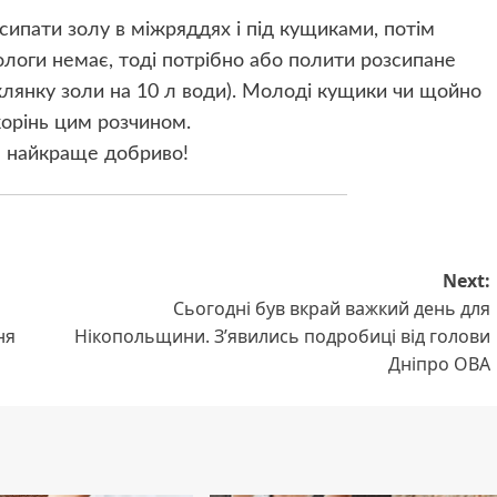
ипати золу в міжряддях і під кущиками, потім
логи немає, тоді потрібно або полити розсипане
склянку золи на 10 л води). Молоді кущики чи щойно
корінь цим розчином.
– найкраще добриво!
Next:
Сьогодні був вкрай важкий день для
ня
Нікопольщини. З’явились подробиці від голови
Дніпро ОВА