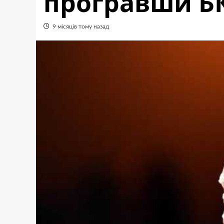
програвши БК
9 місяців тому назад