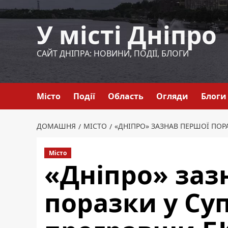
Перейти
до
У місті Дніпро
вмісту
САЙТ ДНІПРА: НОВИНИ, ПОДІЇ, БЛОГИ
Місто
Події
Область
Огляди
Блоги
ДОМАШНЯ
МІСТО
«ДНІПРО» ЗАЗНАВ ПЕРШОЇ ПОРА
Місто
«Дніпро» заз
поразки у Суп