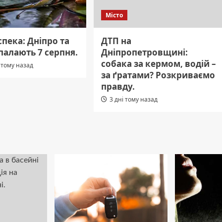
Місто
пека: Дніпро та
ДТП на
палають 7 серпня.
Дніпропетровщині:
собака за кермом, водій –
 тому назад
за ґратами? Розкриваємо
правду.
3 дні тому назад