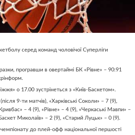
скетболу серед команд чоловічої Суперліги
азки, програвши в овертаймі БК «Рівне» – 90:91
Укрінформ.
іжжя» о 17.00 зустрінеться з «Київ-Баскетом».
ісля 9-ти матчів), «Харківські Соколи» – 7 (9),
«Кривбас» – 4 (9), «Рівне» – 4 (9), «Черкаські Мавпи» –
Баскет Миколаїв» – 2 (9), «Старий Луцьк» – 0 (9).
 чемпіонату до плей-офф національної першості