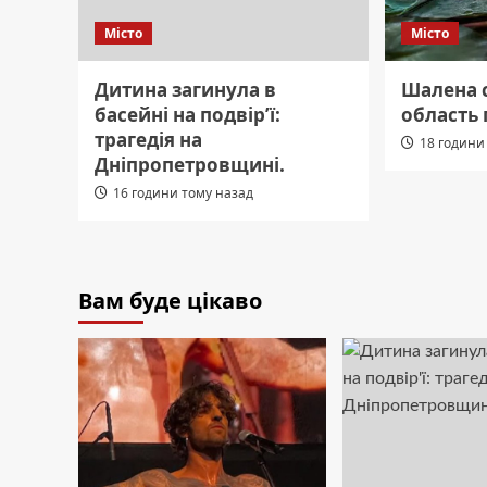
Місто
Місто
Дитина загинула в
Шалена с
басейні на подвір’ї:
область 
трагедія на
18 години
Дніпропетровщині.
16 години тому назад
Вам буде цікаво