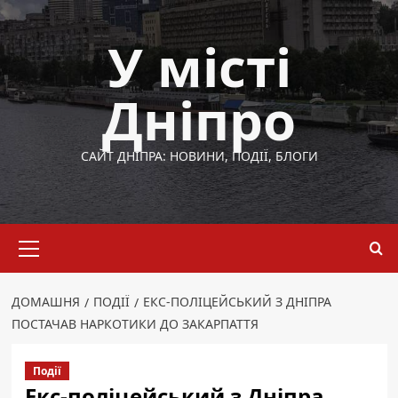
Перейти
до
У місті
вмісту
Дніпро
САЙТ ДНІПРА: НОВИНИ, ПОДІЇ, БЛОГИ
Основне
меню
ДОМАШНЯ
ПОДІЇ
ЕКС-ПОЛІЦЕЙСЬКИЙ З ДНІПРА
ПОСТАЧАВ НАРКОТИКИ ДО ЗАКАРПАТТЯ
Події
Екс-поліцейський з Дніпра