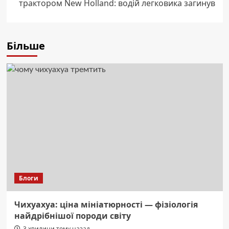
трактором New Holland: водій легковика загинув
Більше
Блоги
Чихуахуа: ціна мініатюрності — фізіологія
найдрібнішої породи світу
3 хвилини тому назад