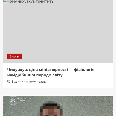
Блоги
Чихуахуа: ціна мініатюрності — фізіологія
найдрібнішої породи світу
3 хвилини тому назад