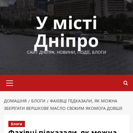
Перейти
до
У місті
вмісту
Дніпро
САЙТ ДНІПРА: НОВИНИ, ПОДІЇ, БЛОГИ
Основне
меню
ДОМАШНЯ
БЛОГИ
ФАХІВЦІ ПІДКАЗАЛИ, ЯК МОЖНА
ЗБЕРІГАТИ ВЕРШКОВЕ МАСЛО СВІЖИМ ЯКОМОГА ДОВШЕ
Блоги
Фахівці підказали, як можна