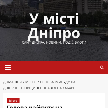
Перейти
до
У місті
вмісту
Дніпро
САЙТ ДНІПРА: НОВИНИ, ПОДІЇ, БЛОГИ
Основне
меню
ДОМАШНЯ
МІСТО
ГОЛОВА РАЙСУДУ НА
ДНІПРОПЕТРОВЩИНІ ПОПАВСЯ НА ХАБАРІ
Місто
Голова райсуду на