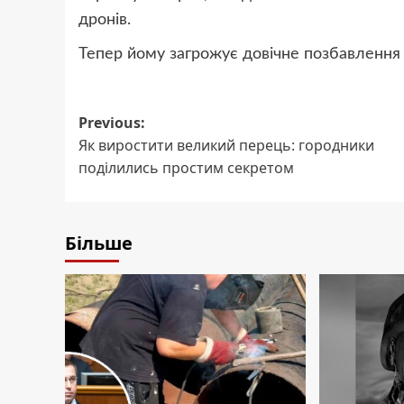
дронів.
Тепер йому загрожує довічне позбавлення 
Post
Previous:
Як виростити великий перець: городники
navigation
поділились простим секретом
Більше