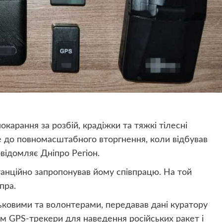
карання за розбій, крадіжки та тяжкі тілесні
 до повномасштабного вторгнення, коли відбував
овідомляє Дніпро Регіон.
анційно запропонував йому співпрацю. На той
пра.
ськовими та волонтерами, передавав дані куратору
ам GPS-трекери для наведення російських ракет і