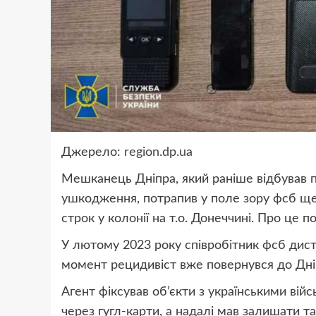
Джерело:
region.dp.ua
Мешканець Дніпра, який раніше відбував по
ушкодження, потрапив у поле зору фсб ще
строк у колонії на т.о. Донеччині. Про це п
У лютому 2023 року співробітник фсб дист
момент рецидивіст вже повернувся до Дні
Агент фіксував об’єкти з українськими вій
через гугл-карти, а надалі мав залишати т