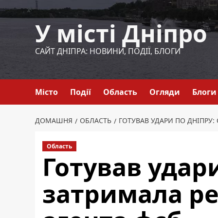
Перейти
до
У місті Дніпро
вмісту
САЙТ ДНІПРА: НОВИНИ, ПОДІЇ, БЛОГИ
Місто
Події
Область
Огляди
Блоги
ДОМАШНЯ
ОБЛАСТЬ
ГОТУВАВ УДАРИ ПО ДНІПРУ:
Область
Готував удари
затримала ре