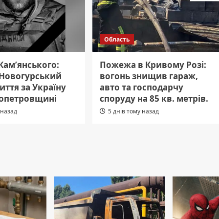
Область
 Кам’янського:
Пожежа в Кривому Розі:
 Новогурський
вогонь знищив гараж,
иття за Україну
авто та господарчу
ропетровщині
споруду на 85 кв. метрів.
 назад
5 днів тому назад