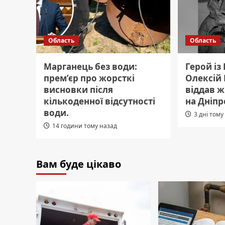
Область
Область
Марганець без води:
Герой із
прем’єр про жорсткі
Олексій
висновки після
віддав ж
кількоденної відсутності
на Дніп
води.
3 дні тому
14 години тому назад
Вам буде цікаво