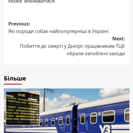
може змінюватися
Post
Previous:
Які породи собак найпопулярніші в Україні
navigation
Next:
Побиття до смерті у Дніпрі: працівникам ТЦК
обрали запобіжні заходи
Більше