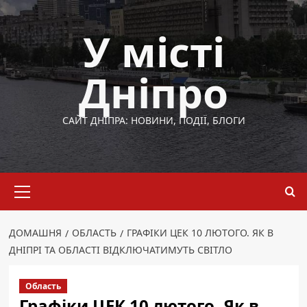
Перейти
до
У місті
вмісту
Дніпро
САЙТ ДНІПРА: НОВИНИ, ПОДІЇ, БЛОГИ
Основне
меню
ДОМАШНЯ
ОБЛАСТЬ
ГРАФІКИ ЦЕК 10 ЛЮТОГО. ЯК В
ДНІПРІ ТА ОБЛАСТІ ВІДКЛЮЧАТИМУТЬ СВІТЛО
Область
Графіки ЦЕК 10 лютого. Як в