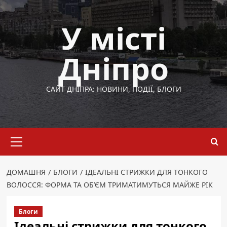
Перейти
до
У місті
вмісту
Дніпро
САЙТ ДНІПРА: НОВИНИ, ПОДІЇ, БЛОГИ
Основне
меню
ДОМАШНЯ
БЛОГИ
ІДЕАЛЬНІ СТРИЖКИ ДЛЯ ТОНКОГО
ВОЛОССЯ: ФОРМА ТА ОБ’ЄМ ТРИМАТИМУТЬСЯ МАЙЖЕ РІК
Блоги
Ідеальні стрижки для тонкого