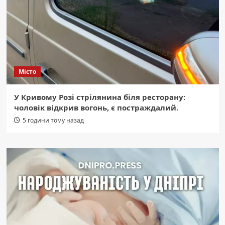
Місто
У Кривому Розі стрілянина біля ресторану:
чоловік відкрив вогонь, є постраждалий.
5 години тому назад