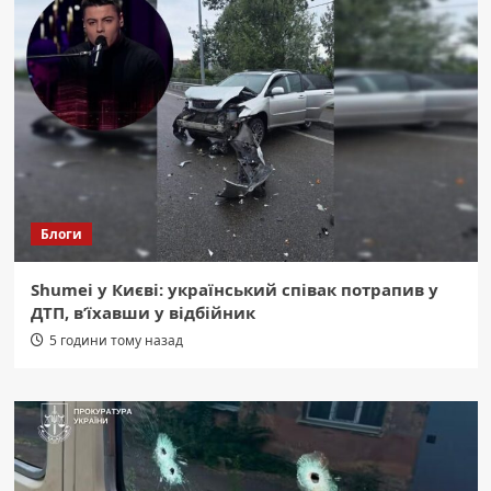
Блоги
Shumei у Києві: український співак потрапив у
ДТП, в’їхавши у відбійник
5 години тому назад