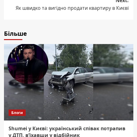
Next:
Як швидко та вигідно продати квартиру в Києві
Більше
Блоги
Shumei у Києві: український співак потрапив
у ДТП, в’їхавши у відбійник