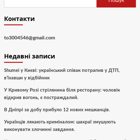
Пошук
Контакти
to3004546@gmail.com
Недавні записи
Shumei у Києві: український співак потрапив у ДТП,
в’їхавши у відбійник
У Кривому Розі стрілянина біля ресторану: чоловік
відкрив вогонь, є постраждалий.
В Дніпрі за добу прибуло 12 нових мешканців.
Українців лякають криміналом: шахраї змушують
виконувати злочинні завдання.