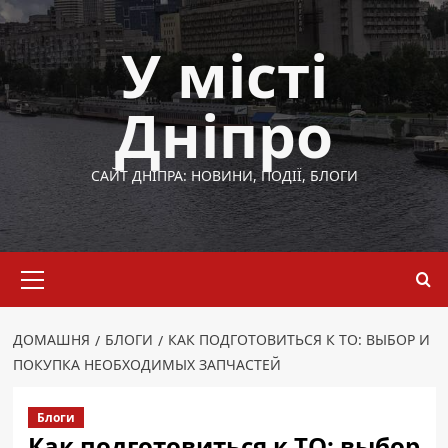
Перейти
до
У місті
вмісту
Дніпро
САЙТ ДНІПРА: НОВИНИ, ПОДІЇ, БЛОГИ
Основне
меню
ДОМАШНЯ
БЛОГИ
КАК ПОДГОТОВИТЬСЯ К ТО: ВЫБОР И
ПОКУПКА НЕОБХОДИМЫХ ЗАПЧАСТЕЙ
Блоги
Как подготовиться к ТО: выбор