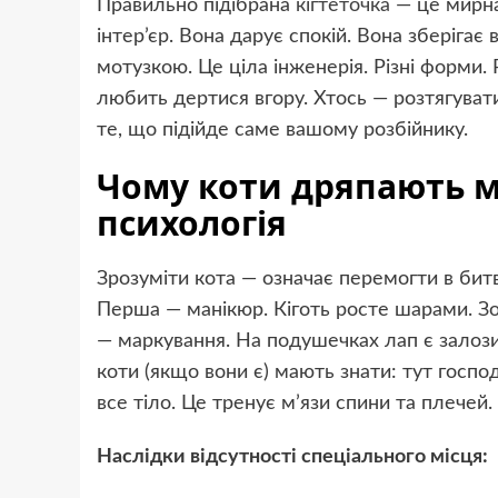
Правильно підібрана
кігтеточка
— це мирна
інтер’єр. Вона дарує спокій. Вона зберігає
мотузкою. Це ціла інженерія. Різні форми. 
любить дертися вгору. Хтось — розтягувати
те, що підійде саме вашому розбійнику.
Чому коти дряпають ме
психологія
Зрозуміти кота — означає перемогти в битв
Перша — манікюр. Кіготь росте шарами. Зо
— маркування. На подушечках лап є залози.
коти (якщо вони є) мають знати: тут господ
все тіло. Це тренує м’язи спини та плечей.
Наслідки відсутності спеціального місця: