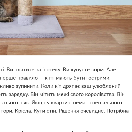
ті. Ви платите за іпотеку. Ви купуєте корм. Але
перше правило — кігті мають бути гострими.
ожливо зупинити. Коли кіт дряпає ваш улюблений
ить зарядку. Він мітить межі свого королівства. Він
Без цього ніяк. Якщо у квартирі немає спеціального
тори. Крісла. Кути стін. Рішення очевидне. Потрібна