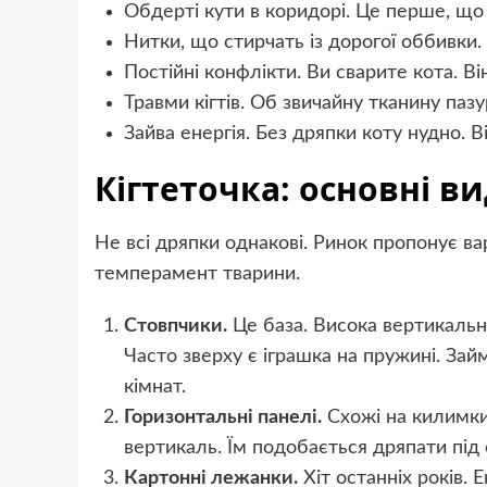
Обдерті кути в коридорі. Це перше, що 
Нитки, що стирчать із дорогої оббивки.
Постійні конфлікти. Ви сварите кота. Ві
Травми кігтів. Об звичайну тканину паз
Зайва енергія. Без дряпки коту нудно. В
Кігтеточка: основні в
Не всі дряпки однакові. Ринок пропонує ва
темперамент тварини.
Стовпчики.
Це база. Висока вертикальна
Часто зверху є іграшка на пружині. Зай
кімнат.
Горизонтальні панелі.
Схожі на килимки.
вертикаль. Їм подобається дряпати під
Картонні лежанки.
Хіт останніх років.