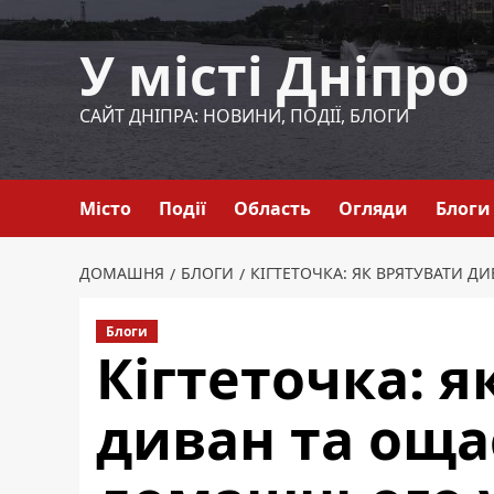
Перейти
до
У місті Дніпро
вмісту
САЙТ ДНІПРА: НОВИНИ, ПОДІЇ, БЛОГИ
Місто
Події
Область
Огляди
Блоги
ДОМАШНЯ
БЛОГИ
КІГТЕТОЧКА: ЯК ВРЯТУВАТИ
Блоги
Кігтеточка: я
диван та ощ