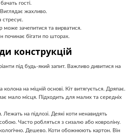
бачать гості.
 Виглядає жахливо.
н стресує.
ур може зачепитися та вирватися.
ін починає бігати по шторах.
иди конструкцій
ріанти під будь-який запит. Важливо дивитися на
 колона на міцній основі. Кіт витягується. Дряпає.
має мало місця. Підходить для малих та середніх
 Лежать на підлозі. Деякі коти ненавидять
 собою. Часто робляться з сизалю або ковроліну.
 Екологічно. Дешево. Коти обожнюють картон. Він