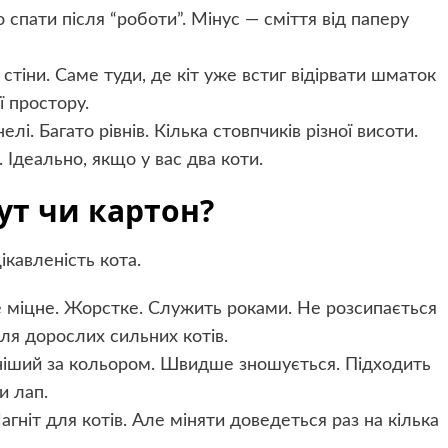
 спати після “роботи”. Мінус — сміття від паперу
стіни. Саме туди, де кіт уже встиг відірвати шматок
ї простору.
лі. Багато рівнів. Кілька стовпчиків різної висоти.
ть. Ідеально, якщо у вас два коти.
ут чи картон?
ікавленість кота.
е міцне. Жорстке. Служить роками. Не розсипається
ля дорослих сильних котів.
ніший за кольором. Швидше зношується. Підходить
и лап.
ніт для котів. Але міняти доведеться раз на кілька