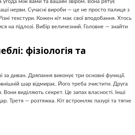
 угода між вами та вашим звіром. Вона рятує
 ваші нерви. Сучасні вироби — це не просто палиця з
Різні текстури. Кожен кіт має свої вподобання. Хтось
ся на підлозі. Вибір величезний. Головне — знайти
блі: фізіологія та
і за диван. Дряпання виконує три основні функції.
внішній шар відмирає. Його треба зчистити. Друга
 Вони виділяють секрет. Це запах власності. Інші
ар. Третя — розтяжка. Кіт встромляє пазурі та тягне