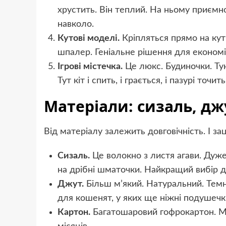
хрустить. Він теплий. На ньому приємно
навколо.
Кутові моделі.
Кріпляться прямо на кут 
шпалер. Геніальне рішення для економі
Ігрові містечка.
Це люкс. Будиночки. Туне
Тут кіт і спить, і грається, і пазурі точи
Матеріали: сизаль, дж
Від матеріалу залежить довговічність. І зац
Сизаль.
Це волокно з листя агави. Дуж
на дрібні шматочки. Найкращий вибір д
Джут.
Більш м’який. Натуральний. Тем
для кошенят, у яких ще ніжні подушечк
Картон.
Багатошаровий гофрокартон. Маг