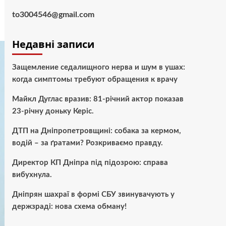
to3004546@gmail.com
Недавні записи
Защемление седалищного нерва и шум в ушах:
когда симптомы требуют обращения к врачу
Майкл Дуглас вразив: 81-річний актор показав
23-річну доньку Керіс.
ДТП на Дніпропетровщині: собака за кермом,
водій – за ґратами? Розкриваємо правду.
Директор КП Дніпра під підозрою: справа
вибухнула.
Дніпрян шахраї в формі СБУ звинувачують у
держзраді: нова схема обману!