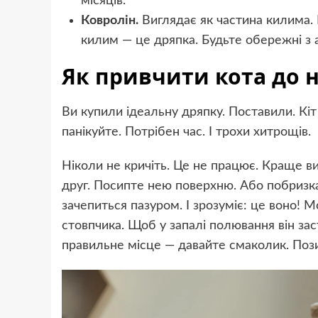
місяців.
Ковролін.
Виглядає як частина килима. 
килим — це дряпка. Будьте обережні з 
Як привчити кота до 
Ви купили ідеальну дряпку. Поставили. Кіт
панікуйте. Потрібен час. І трохи хитрощів.
Ніколи не кричіть. Це не працює. Краще в
друг. Посипте нею поверхню. Або побризка
зачепиться пазуром. І зрозуміє: це воно!
стовпчика. Щоб у запалі полювання він зас
правильне місце — давайте смаколик. Пози