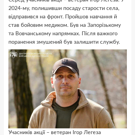
Серед учасників акції – ветеран Ігор Легеза. У
2024-му, полишивши посаду старости села,
відправився на фронт. Пройшов навчання й
став бойовим медиком. Був на Запорізькому
та Вовчанському напрямках. Після важкого
поранення змушений був залишити службу.
Учасників акції – ветеран Ігор Легеза