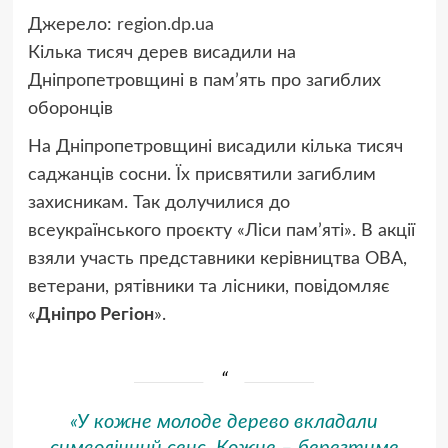
Джерело:
region.dp.ua
Кілька тисяч дерев висадили на
Дніпропетровщині в пам’ять про загиблих
оборонців
На Дніпропетровщині висадили кілька тисяч
саджанців сосни. Їх присвятили загиблим
захисникам. Так долучилися до
всеукраїнського проєкту «Ліси пам’яті». В акції
взяли участь представники керівництва ОВА,
ветерани, рятівники та лісники, повідомляє
«
Дніпро Регіон
».
«У кожне молоде дерево вкладали
символічний сенс. Кожне – берегтиме