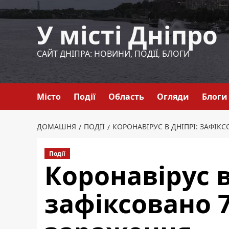
Перейти
до
У місті Дніпро
вмісту
САЙТ ДНІПРА: НОВИНИ, ПОДІЇ, БЛОГИ
Місто
Події
Область
Огляди
Блоги
ДОМАШНЯ
ПОДІЇ
КОРОНАВІРУС В ДНІПРІ: ЗАФІК
Події
Коронавірус в
зафіксовано 