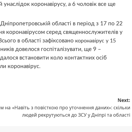
й унаслідок коронавірусу, а 6 чоловік все ще
 Дніпропетровській області в період з
17 по 22
ння
коронавірусом
серед священнослужителів у
 Всього в області зафіксовано
коронавірус у 15
ників довелося госпіталізувати, ще 9 –
 вдалося встановити коло контактних осіб
или коронавірус.
Next:
им на
«Навіть з повісткою про уточнення даних»: скільки
людей рекрутуються до ЗСУ у Дніпрі та області