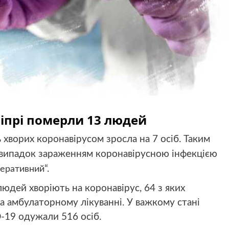
ніпрі померли 13 людей
ь хворих коронавірусом зросла на 7 осіб. Таким
1 випадок зараженням коронавірусною інфекцією
“.
перативний
людей хворіють на коронавірус, 64 з яких
 на амбулаторному лікуванні. У важкому стані
D-19 одужали 516 осіб.