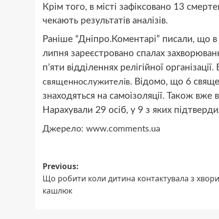
Крім того, в місті зафіксовано 13 смерте
чекають результатів аналізів.
Раніше “Дніпро.Коментарі” писали, що в
липня зареєстровано спалах захворюва
п’яти відділеннях релігійної організації.
. Відомо, що 6 свяще
священнослужителів
знаходяться на самоізоляції. Також вже
Нарахували 29 осіб, у 9 з яких підтверд
Джерело:
www.comments.ua
Post
Previous:
Що робити коли дитина контактувала з хвор
navigation
кашлюк