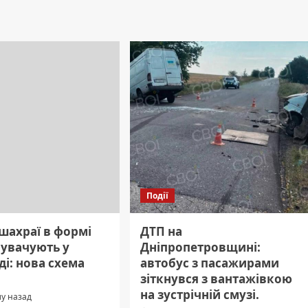
Події
шахраї в формі
ДТП на
нувачують у
Дніпропетровщині:
і: нова схема
автобус з пасажирами
зіткнувся з вантажівкою
на зустрічній смузі.
му назад