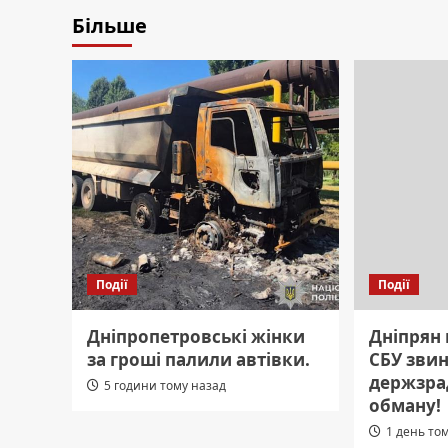
Більше
Події
Події
Дніпропетровські жінки
Дніпрян 
за гроші палили автівки.
СБУ зви
держзрад
5 години тому назад
обману!
1 день то