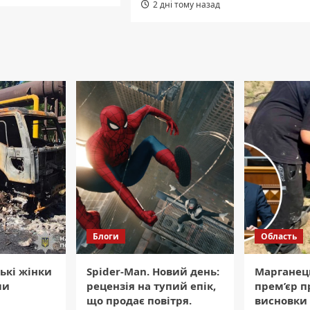
2 дні тому назад
Блоги
Область
ькі жінки
Spider-Man. Новий день:
Марганець
ли
рецензія на тупий епік,
прем’єр п
що продає повітря.
висновки 