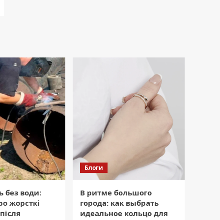
Блоги
 без води:
В ритме большого
ро жорсткі
города: как выбрать
після
идеальное кольцо для