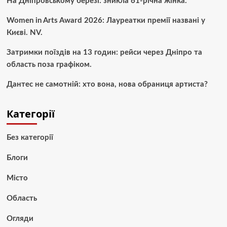
На Дніпровському березі: зникла 61-річна жінка.
Women in Arts Award 2026: Лауреатки премії названі у
Києві. NV.
Затримки поїздів на 13 годин: рейси через Дніпро та
область поза графіком.
Дантес не самотній: хто вона, нова обраниця артиста?
Категорії
Без категорії
Блоги
Місто
Область
Огляди