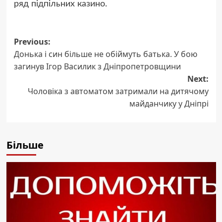
ряд підпільних казино.
Post
Previous:
Донька і син більше не обіймуть батька. У бою
navigation
загинув Ігор Василик з Дніпропетровщини
Next:
Чоловіка з автоматом затримали на дитячому
майданчику у Дніпрі
Більше