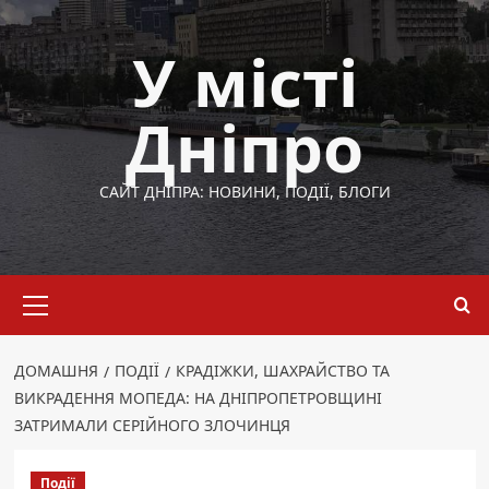
Перейти
до
У місті
вмісту
Дніпро
САЙТ ДНІПРА: НОВИНИ, ПОДІЇ, БЛОГИ
Основне
меню
ДОМАШНЯ
ПОДІЇ
КРАДІЖКИ, ШАХРАЙСТВО ТА
ВИКРАДЕННЯ МОПЕДА: НА ДНІПРОПЕТРОВЩИНІ
ЗАТРИМАЛИ СЕРІЙНОГО ЗЛОЧИНЦЯ
Події